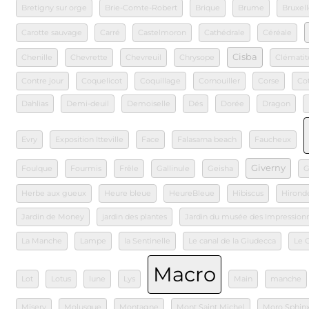
Bretigny sur orge
Brie-Comte-Robert
Brique
Brume
Bruxell
Carotte sauvage
Carré
Castelmoron
Cathédrale
Céréale
Cisba
Chenille
Chevrette
Chevreuil
Chrysope
Clématit
Contre jour
Coquelicot
Coquillage
Cornouiller
Corse
Co
Dahlias
Demi-deuil
Demoiselle
Dés
Dorée
Dragon
Evry
Exposition Itteville
Face
Falasarna beach
Faucheux
Giverny
Foulque
Fourmis
Frêle
Gallinule
Geisha
G
Herbe aux gueux
Heure bleue
HeureBleue
Hibiscus
Hironde
Jardin de Money
jardin des plantes
Jardin du musée des Impression
La Manche
Lampe
la Sentinelle
Le canal de la Giudecca
Le 
Macro
Lot
Lotus
lune
Lys
Main
manche
Misery
Molusque
Montagne
Mont Saint Michel
Moro Sphin