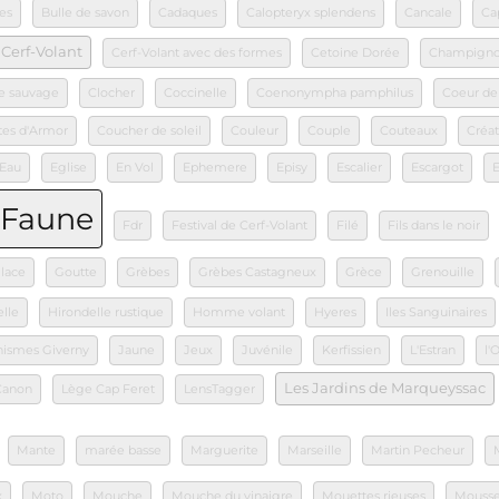
es
Bulle de savon
Cadaques
Calopteryx splendens
Cancale
Ca
Cerf-Volant
Cerf-Volant avec des formes
Cetoine Dorée
Champign
e sauvage
Clocher
Coccinelle
Coenonympha pamphilus
Coeur de
tes d'Armor
Coucher de soleil
Couleur
Couple
Couteaux
Créat
Eau
Eglise
En Vol
Ephemere
Episy
Escalier
Escargot
Faune
Fdr
Festival de Cerf-Volant
Filé
Fils dans le noir
lace
Goutte
Grèbes
Grèbes Castagneux
Grèce
Grenouille
lle
Hirondelle rustique
Homme volant
Hyeres
Iles Sanguinaires
nismes Giverny
Jaune
Jeux
Juvénile
Kerfissien
L'Estran
l'
Les Jardins de Marqueyssac
Canon
Lège Cap Feret
LensTagger
Mante
marée basse
Marguerite
Marseille
Martin Pecheur
x
Moto
Mouche
Mouche du vinaigre
Mouettes rieuses
Mouss