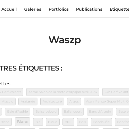
Accueil
Galeries
Portfolios
Publications
Etiquett
Waszp
TRES ÉTIQUETTES :
ettes
y Cerf-Volants
4ème Salon de la moto d'Arpajon Avril 2024
24h Cerf volant
Ajaccio
Araignée
Architecture
Argus
Asahi Pentax Super Multi
Baie d'Authie
Balise babord
Ballancourt
Banc d'Arguin
Base a
Blanc
Biche
Blé
Bleue
BNF
Bois
Bondoufle
Bonifac