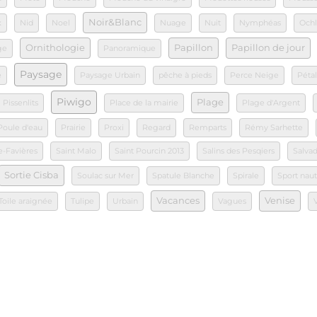
Noir&Blanc
x
Nid
Noel
Nuage
Nuit
Nymphéas
Ochl
Ornithologie
Papillon
Papillon de jour
ge
Panoramique
Paysage
e
Paysage Urbain
pêche à pieds
Perce Neige
Péta
Piwigo
Plage
Pissenlits
Place de la mairie
Plage d'Argent
Poule d'eau
Prairie
Proxi
Regard
Remparts
Rémy Sarhette
e-Favières
Saint Malo
Saint Pourcin 2013
Salins des Pesqiers
Salvad
Sortie Cisba
Soulac sur Mer
Spatule Blanche
Spirale
Sport nau
Vacances
Venise
Toile araignée
Tulipe
Urbain
Vagues