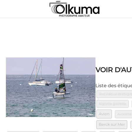
VOIR D'AU
Liste des étiqu
1ère édition Bretrign
Aigrette garzette
Avion
Avocette
Berck sur Mer