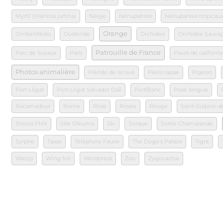
Myrtil (Maniola jurtina)
Neige
Nénupahres
Nénupahres tropicau
Orange
Ombellifères
Oostende
Orchidee
Orchidée Sauva
Patrouille de France
Parc de Sceaux
Paris
Pavot de californi
Photos animalière
Piéride de la rave
Pieris rapae
Pigeon
Port-Lligat
Port-Lligat Salvador Dali
PortBlanc
Pose longue
Rocamadour
Rome
Rose
Rosée
Rouge
Saint-Sulpice-d
Shows FMX
Site Olkuma
Ski
Sorque
Sortie Chamarande
Syrphe
Tasse
Téléphore Fauve
The Doge's Palace
Tigre
Waszp
Wing foil
Wordpress
Zoo
Zygocactus