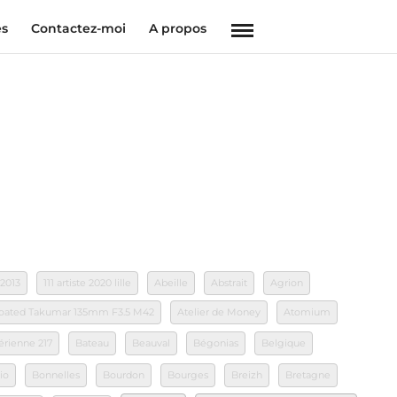
es
Contactez-moi
A propos
 2013
111 artiste 2020 lille
Abeille
Abstrait
Agrion
 Coated Takumar 135mm F3.5 M42
Atelier de Money
Atomium
érienne 217
Bateau
Beauval
Bégonias
Belgique
io
Bonnelles
Bourdon
Bourges
Breizh
Bretagne