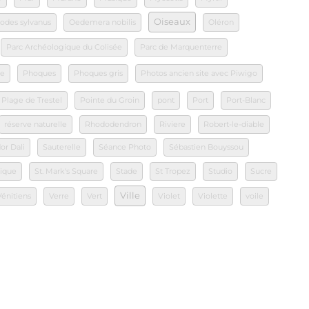
Oiseaux
odes sylvanus
Oedemera nobilis
Oléron
Parc Archéologique du Colisée
Parc de Marquenterre
le
Phoques
Phoques gris
Photos ancien site avec Piwigo
Plage de Trestel
Pointe du Groin
pont
Port
Port-Blanc
réserve naturelle
Rhododendron
Riviere
Robert-le-diable
or Dali
Sauterelle
Séance Photo
Sébastien Bouyssou
tique
St. Mark's Square
Stade
St Tropez
Studio
Sucre
Ville
Vénitiens
Verre
Vert
Violet
Violette
voile