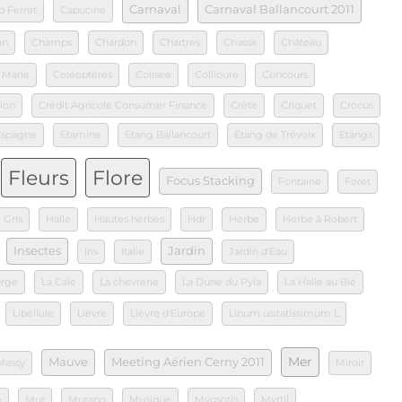
Carnaval
Carnaval Ballancourt 2011
p Ferret
Capucine
on
Champs
Chardon
Chartres
Chasse
Château
 Marie
Coléoptères
Colisee
Collioure
Concours
ion
Crédit Agricole Consumer Finance
Crête
Criquet
Crocus
Espagne
Etamine
Etang Ballancourt
Etang de Trévoix
Etangs
Fleurs
Flore
Focus Stacking
Fontaine
Foret
Gris
Halle
Hautes herbes
Hdr
Herbe
Herbe à Robert
Insectes
Jardin
Iris
Italie
Jardin d'Eau
Orge
La Cale
La chevrerie
La Dune du Pyla
La Halle au Blé
Libellule
Lièvre
Lièvre d'Europe
Linum usitatissimum L
Mer
Mauve
Meeting Aérien Cerny 2011
Massy
Miroir
e
Mur
Murano
Musique
Myosotis
Myrtil