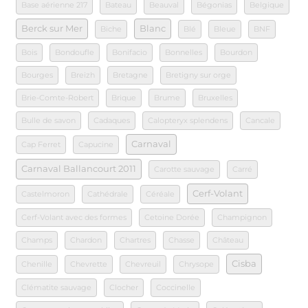
Base aérienne 217
Bateau
Beauval
Bégonias
Belgique
Berck sur Mer
Blanc
Biche
Blé
Bleue
BNF
Bois
Bondoufle
Bonifacio
Bonnelles
Bourdon
Bourges
Breizh
Bretagne
Bretigny sur orge
Brie-Comte-Robert
Brique
Brume
Bruxelles
Bulle de savon
Cadaques
Calopteryx splendens
Cancale
Carnaval
Cap Ferret
Capucine
Carnaval Ballancourt 2011
Carotte sauvage
Carré
Cerf-Volant
Castelmoron
Cathédrale
Céréale
Cerf-Volant avec des formes
Cetoine Dorée
Champignon
Champs
Chardon
Chartres
Chasse
Château
Cisba
Chenille
Chevrette
Chevreuil
Chrysope
Clématite sauvage
Clocher
Coccinelle