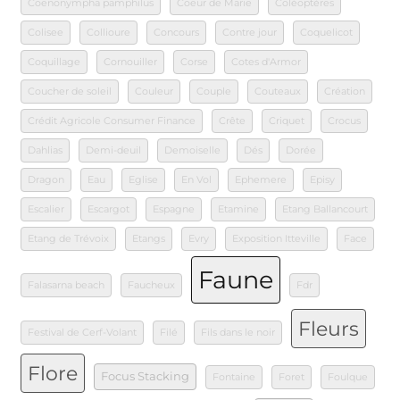
Coenonympha pamphilus
Coeur de Marie
Coléoptères
Colisee
Collioure
Concours
Contre jour
Coquelicot
Coquillage
Cornouiller
Corse
Cotes d'Armor
Coucher de soleil
Couleur
Couple
Couteaux
Création
Crédit Agricole Consumer Finance
Crête
Criquet
Crocus
Dahlias
Demi-deuil
Demoiselle
Dés
Dorée
Dragon
Eau
Eglise
En Vol
Ephemere
Episy
Escalier
Escargot
Espagne
Etamine
Etang Ballancourt
Etang de Trévoix
Etangs
Evry
Exposition Itteville
Face
Faune
Falasarna beach
Faucheux
Fdr
Fleurs
Festival de Cerf-Volant
Filé
Fils dans le noir
Flore
Focus Stacking
Fontaine
Foret
Foulque