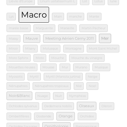
Lièvre d'Europe
Linum usitatissimum L
Lot
Lotus
lune
Macro
Lys
Main
manche
Mante
marée basse
Marguerite
Marseille
Martin Pecheur
Mer
Mauve
Meeting Aérien Cerny 2011
Massy
Miroir
Misery
Molusque
Montagne
Mont Saint Michel
Moro Sphinx
Moto
Mouche
Mouche du vinaigre
Mouettes rieuses
Mousse
Mur
Murano
Musique
Myosotis
Myrtil
Myrtil (Maniola jurtina)
Neige
Nénupahres
Nénupahres tropicaux
Nid
Noel
Noir&Blanc
Nuage
Nuit
Nymphéas
Oiseaux
Ochlodes sylvanus
Oedemera nobilis
Oléron
Orange
Ombellifères
Oostende
Orchidee
Ornithologie
Orchidée Sauvage
Panoramique