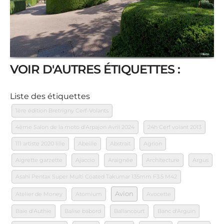
VOIR D'AUTRES ÉTIQUETTES :
Liste des étiquettes
1ère édition Bretrigny Cerf-Volants
4ème Salon de la moto d'Arpajon Avril 2024
24h Cerf volant 2013
111 artiste 2020 lille
Abeille
Abstrait
Agrion
Aigrette garzette
Ajaccio
Araignée
Architecture
Argus
Asahi Pentax Super Multi Coated Takumar 135mm F3.5 M42
Avion
Atelier de Money
Atomium
Avocette
Baie d'Authie
Balise babord
Ballancourt
Banc d'Arguin