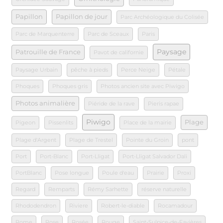
Papillon
Papillon de jour
Parc Archéologique du Colisée
Parc de Marquenterre
Parc de Sceaux
Paris
Paysage
Patrouille de France
Pavot de californie
Paysage Urbain
pêche à pieds
Perce Neige
Pétale
Phoques
Phoques gris
Photos ancien site avec Piwigo
Photos animalière
Piéride de la rave
Pieris rapae
Piwigo
Plage
Pigeon
Pissenlits
Place de la mairie
Plage d'Argent
Plage de Trestel
Pointe du Groin
pont
Port
Port-Blanc
Port-Lligat
Port-Lligat Salvador Dali
PortBlanc
Pose longue
Poule d'eau
Prairie
Proxi
Regard
Remparts
Rémy Sarhette
réserve naturelle
Rhododendron
Riviere
Robert-le-diable
Rocamadour
Rome
Rose
Rosée
Rouge
Saint-Sulpice-de-Favières