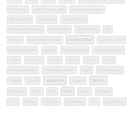
Saint Malo
Saint Pourcin 2013
Salins des Pesqiers
Salvador Dali
Sauterelle
Séance Photo
Sébastien Bouyssou
Shows FMX
Site Olkuma
Ski
Sortie Cisba
Sorque
Sortie Chamarande
Soulac sur Mer
Spatule Blanche
Spirale
Sport nautique
St. Mark's Square
Stade
St Tropez
Studio
Sucre
Syrphe
Tasse
Téléphore Fauve
The Doge's Palace
Tigre
Toile araignée
Vacances
Venise
Tulipe
Urbain
Vagues
Ville
Vénitiens
Verre
Vert
Violet
Violette
voile
Waszp
Wing foil
Wordpress
Zoo
Zygocactus