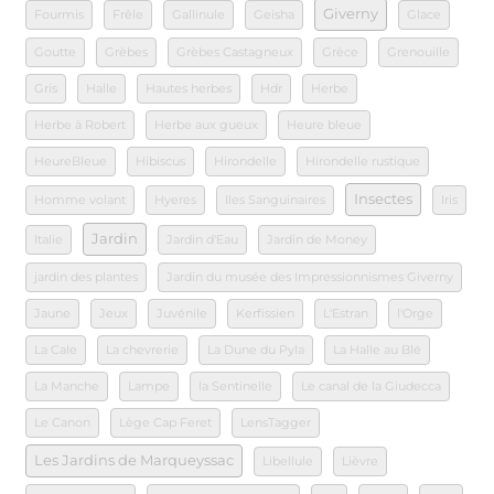
Giverny
Fourmis
Frêle
Gallinule
Geisha
Glace
Goutte
Grèbes
Grèbes Castagneux
Grèce
Grenouille
Gris
Halle
Hautes herbes
Hdr
Herbe
Herbe à Robert
Herbe aux gueux
Heure bleue
HeureBleue
Hibiscus
Hirondelle
Hirondelle rustique
Insectes
Homme volant
Hyeres
Iles Sanguinaires
Iris
Jardin
Italie
Jardin d'Eau
Jardin de Money
jardin des plantes
Jardin du musée des Impressionnismes Giverny
Jaune
Jeux
Juvénile
Kerfissien
L'Estran
l'Orge
La Cale
La chevrerie
La Dune du Pyla
La Halle au Blé
La Manche
Lampe
la Sentinelle
Le canal de la Giudecca
Le Canon
Lège Cap Feret
LensTagger
Les Jardins de Marqueyssac
Libellule
Lièvre