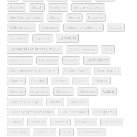
Bourges
Breizh
Bretagne
Bretigny sur orge
Brie-Comte-Robert
Brique
Brume
Bruxelles
Bulle de savon
Cadaques
Calopteryx splendens
Cancale
Carnaval
Cap Ferret
Capucine
Carnaval Ballancourt 2011
Carotte sauvage
Carré
Cerf-Volant
Castelmoron
Cathédrale
Céréale
Cerf-Volant avec des formes
Cetoine Dorée
Champignon
Champs
Chardon
Chartres
Chasse
Château
Cisba
Chenille
Chevrette
Chevreuil
Chrysope
Clématite sauvage
Clocher
Coccinelle
Coenonympha pamphilus
Coeur de Marie
Coléoptères
Colisee
Collioure
Concours
Contre jour
Coquelicot
Coquillage
Cornouiller
Corse
Cotes d'Armor