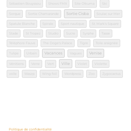
Sébastien Bouyssou
Shows FMX
Site Olkuma
Ski
Sortie Cisba
Sorque
Sortie Chamarande
Soulac sur Mer
Spatule Blanche
Spirale
Sport nautique
St. Mark's Square
Stade
St Tropez
Studio
Sucre
Syrphe
Tasse
Téléphore Fauve
The Doge's Palace
Tigre
Toile araignée
Vacances
Venise
Tulipe
Urbain
Vagues
Ville
Vénitiens
Verre
Vert
Violet
Violette
voile
Waszp
Wing foil
Wordpress
Zoo
Zygocactus
Politique de confidentialité