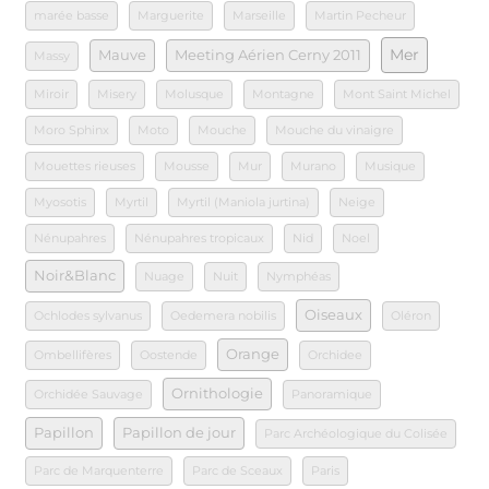
marée basse
Marguerite
Marseille
Martin Pecheur
Mer
Mauve
Meeting Aérien Cerny 2011
Massy
Miroir
Misery
Molusque
Montagne
Mont Saint Michel
Moro Sphinx
Moto
Mouche
Mouche du vinaigre
Mouettes rieuses
Mousse
Mur
Murano
Musique
Myosotis
Myrtil
Myrtil (Maniola jurtina)
Neige
Nénupahres
Nénupahres tropicaux
Nid
Noel
Noir&Blanc
Nuage
Nuit
Nymphéas
Oiseaux
Ochlodes sylvanus
Oedemera nobilis
Oléron
Orange
Ombellifères
Oostende
Orchidee
Ornithologie
Orchidée Sauvage
Panoramique
Papillon
Papillon de jour
Parc Archéologique du Colisée
Parc de Marquenterre
Parc de Sceaux
Paris