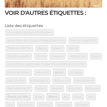
VOIR D'AUTRES ÉTIQUETTES :
Liste des étiquettes
1ère édition Bretrigny Cerf-Volants
4ème Salon de la moto d'Arpajon Avril 2024
24h Cerf volant 2013
111 artiste 2020 lille
Abeille
Abstrait
Agrion
Aigrette garzette
Ajaccio
Araignée
Architecture
Argus
Asahi Pentax Super Multi Coated Takumar 135mm F3.5 M42
Avion
Atelier de Money
Atomium
Avocette
Baie d'Authie
Balise babord
Ballancourt
Banc d'Arguin
Base aérienne 217
Bateau
Beauval
Bégonias
Belgique
Berck sur Mer
Blanc
Biche
Blé
Bleue
BNF
Bois
Bondoufle
Bonifacio
Bonnelles
Bourdon