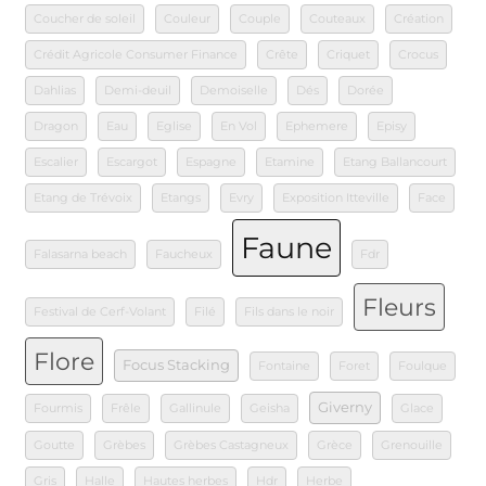
Coucher de soleil
Couleur
Couple
Couteaux
Création
Crédit Agricole Consumer Finance
Crête
Criquet
Crocus
Dahlias
Demi-deuil
Demoiselle
Dés
Dorée
Dragon
Eau
Eglise
En Vol
Ephemere
Episy
Escalier
Escargot
Espagne
Etamine
Etang Ballancourt
Etang de Trévoix
Etangs
Evry
Exposition Itteville
Face
Faune
Falasarna beach
Faucheux
Fdr
Fleurs
Festival de Cerf-Volant
Filé
Fils dans le noir
Flore
Focus Stacking
Fontaine
Foret
Foulque
Giverny
Fourmis
Frêle
Gallinule
Geisha
Glace
Goutte
Grèbes
Grèbes Castagneux
Grèce
Grenouille
Gris
Halle
Hautes herbes
Hdr
Herbe