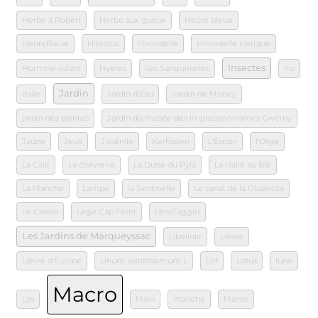
Herbe à Robert
Herbe aux gueux
Heure bleue
HeureBleue
Hibiscus
Hirondelle
Hirondelle rustique
Insectes
Homme volant
Hyeres
Iles Sanguinaires
Iris
Jardin
Italie
Jardin d'Eau
Jardin de Money
jardin des plantes
Jardin du musée des Impressionnismes Giverny
Jaune
Jeux
Juvénile
Kerfissien
L'Estran
l'Orge
La Cale
La chevrerie
La Dune du Pyla
La Halle au Blé
La Manche
Lampe
la Sentinelle
Le canal de la Giudecca
Le Canon
Lège Cap Feret
LensTagger
Les Jardins de Marqueyssac
Libellule
Lièvre
Lièvre d'Europe
Linum usitatissimum L
Lot
Lotus
lune
Macro
Lys
Main
manche
Mante