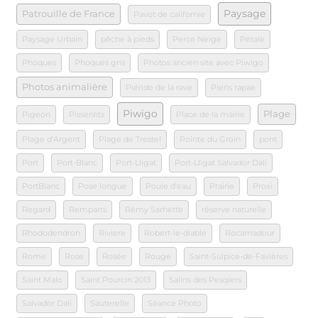
Paysage
Patrouille de France
Pavot de californie
Paysage Urbain
pêche à pieds
Perce Neige
Pétale
Phoques
Phoques gris
Photos ancien site avec Piwigo
Photos animalière
Piéride de la rave
Pieris rapae
Piwigo
Plage
Pigeon
Pissenlits
Place de la mairie
Plage d'Argent
Plage de Trestel
Pointe du Groin
pont
Port
Port-Blanc
Port-Lligat
Port-Lligat Salvador Dali
PortBlanc
Pose longue
Poule d'eau
Prairie
Proxi
Regard
Remparts
Rémy Sarhette
réserve naturelle
Rhododendron
Riviere
Robert-le-diable
Rocamadour
Rome
Rose
Rosée
Rouge
Saint-Sulpice-de-Favières
Saint Malo
Saint Pourcin 2013
Salins des Pesqiers
Salvador Dali
Sauterelle
Séance Photo