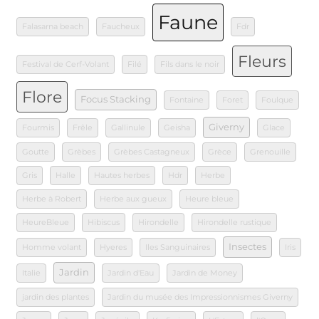
Faune
Falasarna beach
Faucheux
Fdr
Fleurs
Festival de Cerf-Volant
Filé
Fils dans le noir
Flore
Focus Stacking
Fontaine
Foret
Foulque
Giverny
Fourmis
Frêle
Gallinule
Geisha
Glace
Goutte
Grèbes
Grèbes Castagneux
Grèce
Grenouille
Gris
Halle
Hautes herbes
Hdr
Herbe
Herbe à Robert
Herbe aux gueux
Heure bleue
HeureBleue
Hibiscus
Hirondelle
Hirondelle rustique
Insectes
Homme volant
Hyeres
Iles Sanguinaires
Iris
Jardin
Italie
Jardin d'Eau
Jardin de Money
jardin des plantes
Jardin du musée des Impressionnismes Giverny