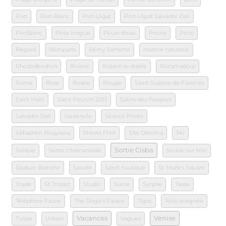
Port
Port-Blanc
Port-Lligat
Port-Lligat Salvador Dali
PortBlanc
Pose longue
Poule d'eau
Prairie
Proxi
Regard
Remparts
Rémy Sarhette
réserve naturelle
Rhododendron
Riviere
Robert-le-diable
Rocamadour
Rome
Rose
Rosée
Rouge
Saint-Sulpice-de-Favières
Saint Malo
Saint Pourcin 2013
Salins des Pesqiers
Salvador Dali
Sauterelle
Séance Photo
Sébastien Bouyssou
Shows FMX
Site Olkuma
Ski
Sortie Cisba
Sorque
Sortie Chamarande
Soulac sur Mer
Spatule Blanche
Spirale
Sport nautique
St. Mark's Square
Stade
St Tropez
Studio
Sucre
Syrphe
Tasse
Téléphore Fauve
The Doge's Palace
Tigre
Toile araignée
Vacances
Venise
Tulipe
Urbain
Vagues