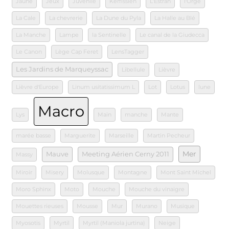
Jaune
Jeux
Juvénile
Kerfissien
L'Estran
l'Orge
La Cale
La chevrerie
La Dune du Pyla
La Halle au Blé
La Manche
Lampe
la Sentinelle
Le canal de la Giudecca
Le Canon
Lège Cap Feret
LensTagger
Les Jardins de Marqueyssac
Libellule
Lièvre
Lièvre d'Europe
Linum usitatissimum L
Lot
Lotus
lune
Macro
Lys
Main
manche
Mante
marée basse
Marguerite
Marseille
Martin Pecheur
Mer
Mauve
Meeting Aérien Cerny 2011
Massy
Miroir
Misery
Molusque
Montagne
Mont Saint Michel
Moro Sphinx
Moto
Mouche
Mouche du vinaigre
Mouettes rieuses
Mousse
Mur
Murano
Musique
Myosotis
Myrtil
Myrtil (Maniola jurtina)
Neige