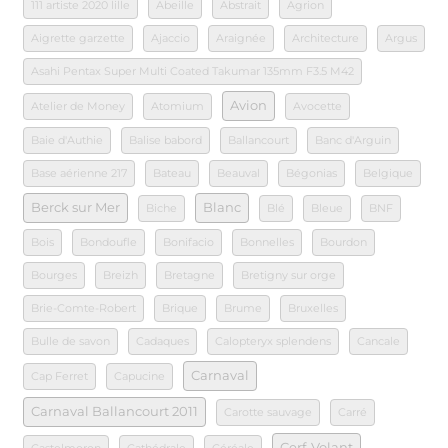
111 artiste 2020 lille
Abeille
Abstrait
Agrion
Aigrette garzette
Ajaccio
Araignée
Architecture
Argus
Asahi Pentax Super Multi Coated Takumar 135mm F3.5 M42
Avion
Atelier de Money
Atomium
Avocette
Baie d'Authie
Balise babord
Ballancourt
Banc d'Arguin
Base aérienne 217
Bateau
Beauval
Bégonias
Belgique
Berck sur Mer
Blanc
Biche
Blé
Bleue
BNF
Bois
Bondoufle
Bonifacio
Bonnelles
Bourdon
Bourges
Breizh
Bretagne
Bretigny sur orge
Brie-Comte-Robert
Brique
Brume
Bruxelles
Bulle de savon
Cadaques
Calopteryx splendens
Cancale
Carnaval
Cap Ferret
Capucine
Carnaval Ballancourt 2011
Carotte sauvage
Carré
Cerf-Volant