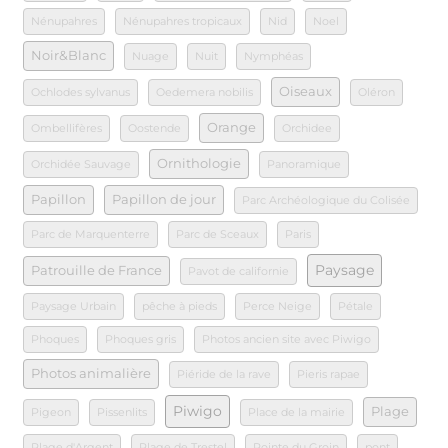
Nénupahres
Nénupahres tropicaux
Nid
Noel
Noir&Blanc
Nuage
Nuit
Nymphéas
Oiseaux
Ochlodes sylvanus
Oedemera nobilis
Oléron
Orange
Ombellifères
Oostende
Orchidee
Ornithologie
Orchidée Sauvage
Panoramique
Papillon
Papillon de jour
Parc Archéologique du Colisée
Parc de Marquenterre
Parc de Sceaux
Paris
Paysage
Patrouille de France
Pavot de californie
Paysage Urbain
pêche à pieds
Perce Neige
Pétale
Phoques
Phoques gris
Photos ancien site avec Piwigo
Photos animalière
Piéride de la rave
Pieris rapae
Piwigo
Plage
Pigeon
Pissenlits
Place de la mairie
Plage d'Argent
Plage de Trestel
Pointe du Groin
pont