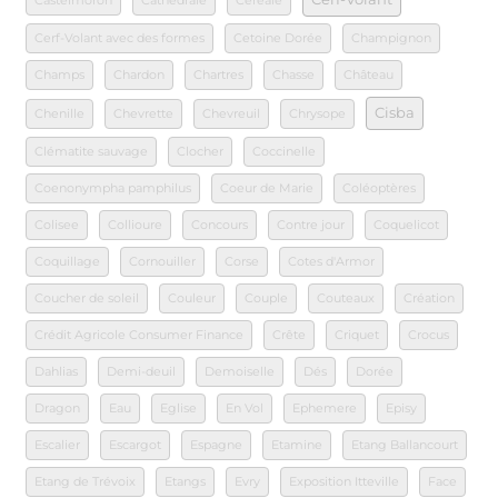
Castelmoron
Cathédrale
Céréale
Cerf-Volant avec des formes
Cetoine Dorée
Champignon
Champs
Chardon
Chartres
Chasse
Château
Cisba
Chenille
Chevrette
Chevreuil
Chrysope
Clématite sauvage
Clocher
Coccinelle
Coenonympha pamphilus
Coeur de Marie
Coléoptères
Colisee
Collioure
Concours
Contre jour
Coquelicot
Coquillage
Cornouiller
Corse
Cotes d'Armor
Coucher de soleil
Couleur
Couple
Couteaux
Création
Crédit Agricole Consumer Finance
Crête
Criquet
Crocus
Dahlias
Demi-deuil
Demoiselle
Dés
Dorée
Dragon
Eau
Eglise
En Vol
Ephemere
Episy
Escalier
Escargot
Espagne
Etamine
Etang Ballancourt
Etang de Trévoix
Etangs
Evry
Exposition Itteville
Face