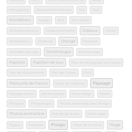
Myosotis
Myrtil
Myrtil (Maniola jurtina)
Neige
Nénupahres
Nénupahres tropicaux
Nid
Noel
Noir&Blanc
Nuage
Nuit
Nymphéas
Oiseaux
Ochlodes sylvanus
Oedemera nobilis
Oléron
Orange
Ombellifères
Oostende
Orchidee
Ornithologie
Orchidée Sauvage
Panoramique
Papillon
Papillon de jour
Parc Archéologique du Colisée
Parc de Marquenterre
Parc de Sceaux
Paris
Paysage
Patrouille de France
Pavot de californie
Paysage Urbain
pêche à pieds
Perce Neige
Pétale
Phoques
Phoques gris
Photos ancien site avec Piwigo
Photos animalière
Piéride de la rave
Pieris rapae
Piwigo
Plage
Pigeon
Pissenlits
Place de la mairie