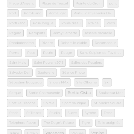
Plage d'Argent
Plage de Trestel
Pointe du Groin
pont
Port
Port-Blanc
Port-Lligat
Port-Lligat Salvador Dali
PortBlanc
Pose longue
Poule d'eau
Prairie
Proxi
Regard
Remparts
Rémy Sarhette
réserve naturelle
Rhododendron
Riviere
Robert-le-diable
Rocamadour
Rome
Rose
Rosée
Rouge
Saint-Sulpice-de-Favières
Saint Malo
Saint Pourcin 2013
Salins des Pesqiers
Salvador Dali
Sauterelle
Séance Photo
Sébastien Bouyssou
Shows FMX
Site Olkuma
Ski
Sortie Cisba
Sorque
Sortie Chamarande
Soulac sur Mer
Spatule Blanche
Spirale
Sport nautique
St. Mark's Square
Stade
St Tropez
Studio
Sucre
Syrphe
Tasse
Téléphore Fauve
The Doge's Palace
Tigre
Toile araignée
Vacances
Venise
Tulipe
Urbain
Vagues