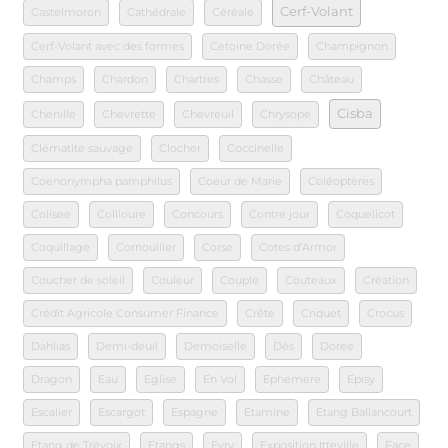
Cerf-Volant
Castelmoron
Cathédrale
Céréale
Cerf-Volant avec des formes
Cetoine Dorée
Champignon
Champs
Chardon
Chartres
Chasse
Château
Cisba
Chenille
Chevrette
Chevreuil
Chrysope
Clématite sauvage
Clocher
Coccinelle
Coenonympha pamphilus
Coeur de Marie
Coléoptères
Colisee
Collioure
Concours
Contre jour
Coquelicot
Coquillage
Cornouiller
Corse
Cotes d'Armor
Coucher de soleil
Couleur
Couple
Couteaux
Création
Crédit Agricole Consumer Finance
Crête
Criquet
Crocus
Dahlias
Demi-deuil
Demoiselle
Dés
Dorée
Dragon
Eau
Eglise
En Vol
Ephemere
Episy
Escalier
Escargot
Espagne
Etamine
Etang Ballancourt
Etang de Trévoix
Etangs
Evry
Exposition Itteville
Face