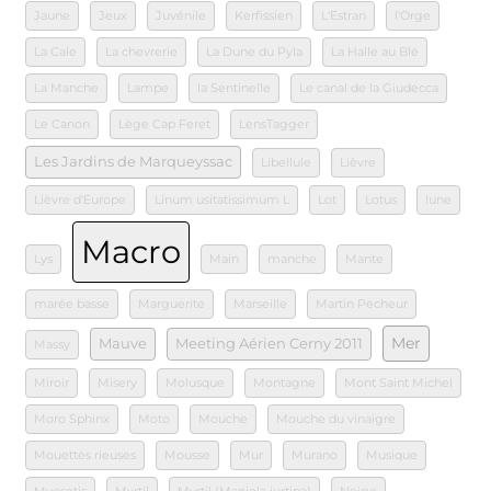
Jaune
Jeux
Juvénile
Kerfissien
L'Estran
l'Orge
La Cale
La chevrerie
La Dune du Pyla
La Halle au Blé
La Manche
Lampe
la Sentinelle
Le canal de la Giudecca
Le Canon
Lège Cap Feret
LensTagger
Les Jardins de Marqueyssac
Libellule
Lièvre
Lièvre d'Europe
Linum usitatissimum L
Lot
Lotus
lune
Macro
Lys
Main
manche
Mante
marée basse
Marguerite
Marseille
Martin Pecheur
Mer
Mauve
Meeting Aérien Cerny 2011
Massy
Miroir
Misery
Molusque
Montagne
Mont Saint Michel
Moro Sphinx
Moto
Mouche
Mouche du vinaigre
Mouettes rieuses
Mousse
Mur
Murano
Musique