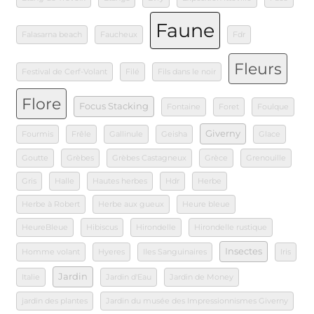
Faune
Falasarna beach
Faucheux
Fdr
Fleurs
Festival de Cerf-Volant
Filé
Fils dans le noir
Flore
Focus Stacking
Fontaine
Foret
Foulque
Giverny
Fourmis
Frêle
Gallinule
Geisha
Glace
Goutte
Grèbes
Grèbes Castagneux
Grèce
Grenouille
Gris
Halle
Hautes herbes
Hdr
Herbe
Herbe à Robert
Herbe aux gueux
Heure bleue
HeureBleue
Hibiscus
Hirondelle
Hirondelle rustique
Insectes
Homme volant
Hyeres
Iles Sanguinaires
Iris
Jardin
Italie
Jardin d'Eau
Jardin de Money
jardin des plantes
Jardin du musée des Impressionnismes Giverny