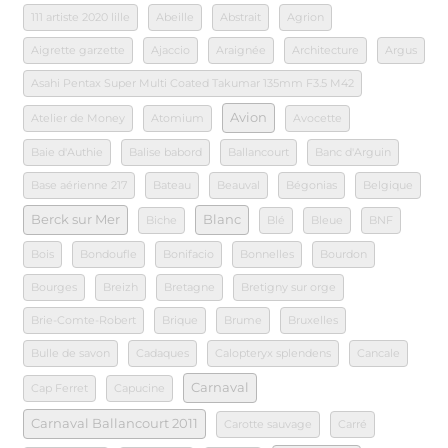
111 artiste 2020 lille
Abeille
Abstrait
Agrion
Aigrette garzette
Ajaccio
Araignée
Architecture
Argus
Asahi Pentax Super Multi Coated Takumar 135mm F3.5 M42
Avion
Atelier de Money
Atomium
Avocette
Baie d'Authie
Balise babord
Ballancourt
Banc d'Arguin
Base aérienne 217
Bateau
Beauval
Bégonias
Belgique
Berck sur Mer
Blanc
Biche
Blé
Bleue
BNF
Bois
Bondoufle
Bonifacio
Bonnelles
Bourdon
Bourges
Breizh
Bretagne
Bretigny sur orge
Brie-Comte-Robert
Brique
Brume
Bruxelles
Bulle de savon
Cadaques
Calopteryx splendens
Cancale
Carnaval
Cap Ferret
Capucine
Carnaval Ballancourt 2011
Carotte sauvage
Carré