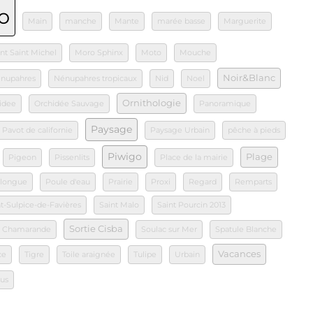
o
Main
manche
Mante
marée basse
Marguerite
t Saint Michel
Moro Sphinx
Moto
Mouche
Noir&Blanc
nupahres
Nénupahres tropicaux
Nid
Noel
Ornithologie
idee
Orchidée Sauvage
Panoramique
Paysage
Pavot de californie
Paysage Urbain
pêche à pieds
Piwigo
Plage
Pigeon
Pissenlits
Place de la mairie
 longue
Poule d'eau
Prairie
Proxi
Regard
Remparts
nt-Sulpice-de-Favières
Saint Malo
Saint Pourcin 2013
Sortie Cisba
e Chamarande
Soulac sur Mer
Spatule Blanche
Vacances
ce
Tigre
Toile araignée
Tulipe
Urbain
us