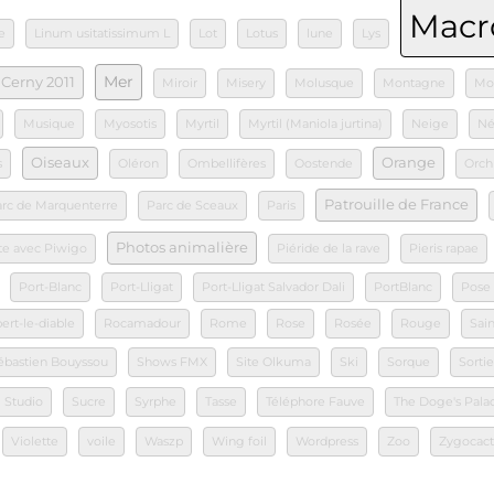
Macr
e
Linum usitatissimum L
Lot
Lotus
lune
Lys
Mer
Cerny 2011
Miroir
Misery
Molusque
Montagne
Mon
Musique
Myosotis
Myrtil
Myrtil (Maniola jurtina)
Neige
Né
Oiseaux
Orange
s
Oléron
Ombellifères
Oostende
Orch
Patrouille de France
rc de Marquenterre
Parc de Sceaux
Paris
Photos animalière
ite avec Piwigo
Piéride de la rave
Pieris rapae
Port-Blanc
Port-Lligat
Port-Lligat Salvador Dali
PortBlanc
Pose
ert-le-diable
Rocamadour
Rome
Rose
Rosée
Rouge
Sai
ébastien Bouyssou
Shows FMX
Site Olkuma
Ski
Sorque
Sorti
Studio
Sucre
Syrphe
Tasse
Téléphore Fauve
The Doge's Pala
Violette
voile
Waszp
Wing foil
Wordpress
Zoo
Zygocact