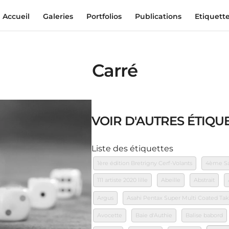
Accueil
Galeries
Portfolios
Publications
Etiquett
Carré
VOIR D'AUTRES ÉTIQUE
Liste des étiquettes
1ère édition Bretrigny Cerf-Volants
4ème Sal
111 artiste 2020 lille
Abeille
Abstrait
Argus
Asahi Pentax Super Multi Coated T
Avocette
Baie d'Authie
Balise babord