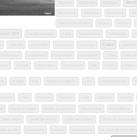
Berck
Beauval
Bégonias
Belgique
Bondoufle
Bonifacio
Bonnelles
Bo
Brie-Comte-Robert
Brique
Brume
court 2011
Carotte sauvage
Carré
Castelmoron
Cathédrale
C
Cisba
u
Chenille
Chevrette
Chevreuil
Chrysope
Clématit
Contre jour
Coquelicot
Coquillage
Cornouiller
Corse
Cotes d
rocus
Dahlias
Demi-deuil
Demoiselle
Dés
Dorée
Dragon
oix
Etangs
Evry
Exposition Itteville
Face
Falasarna beach
F
ontaine
Foret
Foulque
Fourmis
Frêle
Gallinule
Geisha
be
Herbe à Robert
Herbe aux gueux
Heure bleue
HeureBleue
Jardin d'Eau
Jardin de Money
jardin des plantes
Jardin du musée des
Halle au Blé
La Manche
Lampe
la Sentinelle
Le canal de la Giudec