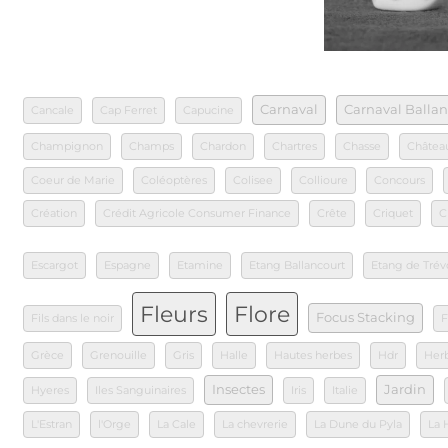
Carnaval
Carnaval Ballan
Cancale
Cap Ferret
Capucine
Champignon
Champs
Chardon
Chartres
Chasse
Châtea
Coeur de Marie
Coléoptères
Colisee
Collioure
Concours
Création
Crédit Agricole Consumer Finance
Crête
Criquet
C
Escargot
Espagne
Etamine
Etang Ballancourt
Etang de Trév
Fleurs
Flore
Focus Stacking
Fils dans le noir
F
Grèce
Grenouille
Gris
Halle
Hautes herbes
Hdr
Her
Insectes
Jardin
Hyeres
Iles Sanguinaires
Iris
Italie
L'Estran
l'Orge
La Cale
La chevrerie
La Dune du Pyla
La 