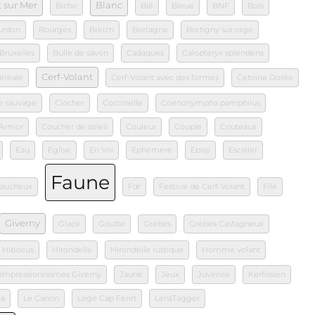
 sur Mer
Blanc
Biche
Blé
Bleue
BNF
Bois
urdon
Bourges
Breizh
Bretagne
Bretigny sur orge
Bruxelles
Bulle de savon
Cadaques
Calopteryx splendens
Cerf-Volant
éréale
Cerf-Volant avec des formes
Cetoine Dorée
e sauvage
Clocher
Coccinelle
Coenonympha pamphilus
'Armor
Coucher de soleil
Couleur
Couple
Couteaux
Eau
Eglise
En Vol
Ephemere
Episy
Escalier
Faune
aucheux
Fdr
Festival de Cerf-Volant
Filé
Giverny
Glace
Goutte
Grèbes
Grèbes Castagneux
Hibiscus
Hirondelle
Hirondelle rustique
Homme volant
 Impressionnismes Giverny
Jaune
Jeux
Juvénile
Kerfissien
ca
Le Canon
Lège Cap Feret
LensTagger