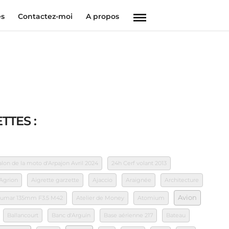
es
Contactez-moi
A propos
TTES :
on de la moto d'Arpajon Avril 2024
24h Cerf volant 2013
Agrion
Aigrette garzette
Ajaccio
Araignée
Architecture
Avion
akumar 135mm F3.5 M42
Atelier de Money
Atomium
Ballancourt
Banc d'Arguin
Base aérienne 217
Bateau