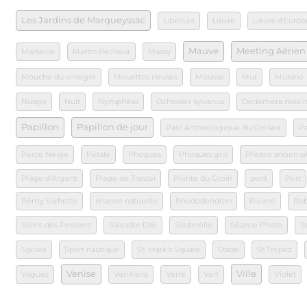
Les Jardins de Marqueyssac
Libellule
Lièvre
Lièvre d'Europ
Mauve
Meeting Aérien 
Marseille
Martin Pecheur
Massy
Mouche du vinaigre
Mouettes rieuses
Mousse
Mur
Murano
Nuage
Nuit
Nymphéas
Ochlodes sylvanus
Oedemera nobili
Papillon
Papillon de jour
Parc Archéologique du Colisée
Pa
Perce Neige
Pétale
Phoques
Phoques gris
Photos ancien s
Plage d'Argent
Plage de Trestel
Pointe du Groin
pont
Port
Rémy Sarhette
réserve naturelle
Rhododendron
Riviere
Rob
Salins des Pesqiers
Salvador Dali
Sauterelle
Séance Photo
S
Spirale
Sport nautique
St. Mark's Square
Stade
St Tropez
Venise
Ville
Vagues
Vénitiens
Verre
Vert
Violet