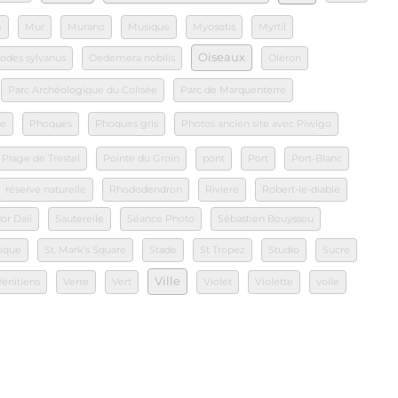
e
Mur
Murano
Musique
Myosotis
Myrtil
Oiseaux
odes sylvanus
Oedemera nobilis
Oléron
Parc Archéologique du Colisée
Parc de Marquenterre
le
Phoques
Phoques gris
Photos ancien site avec Piwigo
Plage de Trestel
Pointe du Groin
pont
Port
Port-Blanc
réserve naturelle
Rhododendron
Riviere
Robert-le-diable
or Dali
Sauterelle
Séance Photo
Sébastien Bouyssou
tique
St. Mark's Square
Stade
St Tropez
Studio
Sucre
Ville
Vénitiens
Verre
Vert
Violet
Violette
voile