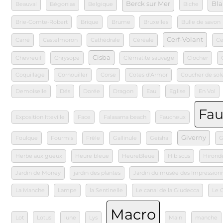
Berck sur Mer
Bla
Beauval
Bégonias
Belgique
Biche
Brie-Comte-Robert
Brique
Brume
Bruxelles
Bulle de savon
Cerf-Volant
Carré
Castelmoron
Cathédrale
Céréale
Ce
Cisba
Chevreuil
Chrysope
Clématite sauvage
Clocher
Coquillage
Cornouiller
Corse
Cotes d'Armor
Coucher de sole
Demoiselle
Dés
Dorée
Dragon
Eau
Eglise
En Vol
Fa
Exposition Itteville
Face
Falasarna beach
Faucheux
Giverny
Foulque
Fourmis
Frêle
Gallinule
Geisha
G
Herbe aux gueux
Heure bleue
HeureBleue
Hibiscus
Hironde
Jardin de Money
jardin des plantes
Jardin du musée des Impression
La Manche
Lampe
la Sentinelle
Le canal de la Giudecca
Le 
Macro
Lot
Lotus
lune
Lys
Main
manche