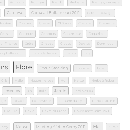
es
Bourdon
Bourges
Breizh
Bretagne
Bretigny sur orge
Carnaval
Carnaval Ballancourt 2011
Carotte sauvage
hardon
Chartres
Chasse
Château
Chenille
Chevrette
Colisee
Collioure
Concours
Contre jour
Coquelicot
mer Finance
Crête
Criquet
Crocus
Dahlias
Demi-deuil
ang Ballancourt
Etang de Trévoix
Etangs
Evry
urs
Flore
Focus Stacking
Fontaine
Foret
Gris
Halle
Hautes herbes
Hdr
Herbe
Herbe à Robert
Insectes
Jardin
Iris
Italie
Jardin d'Eau
Orge
La Cale
La chevrerie
La Dune du Pyla
La Halle au Blé
Libellule
Lièvre
Lièvre d'Europe
Linum usitatissimum L
Mer
Mauve
Meeting Aérien Cerny 2011
Massy
Miroir