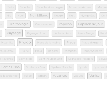
x
Moto
Mouche
Mouche du vinaigre
Mouettes rieuses
Mouss
Noir&Blanc
x
Nid
Noel
Nuage
Nuit
Nymphéas
Ochl
Ornithologie
Papillon
Papillon de jour
ge
Panoramique
Paysage
e
Paysage Urbain
pêche à pieds
Perce Neige
Péta
Piwigo
Plage
Pissenlits
Place de la mairie
Plage d'Argent
Poule d'eau
Prairie
Proxi
Regard
Remparts
Rémy Sarhette
e-Favières
Saint Malo
Saint Pourcin 2013
Salins des Pesqiers
Salvad
Sortie Cisba
Soulac sur Mer
Spatule Blanche
Spirale
Sport nau
Vacances
Venise
Toile araignée
Tulipe
Urbain
Vagues