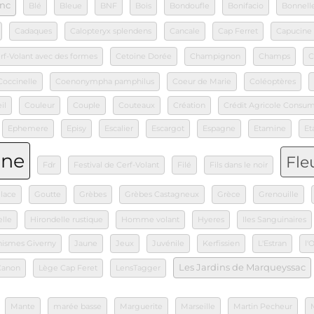
nc
Blé
Bleue
BNF
Bois
Bondoufle
Bonifacio
Bonnell
Cadaques
Calopteryx splendens
Cancale
Cap Ferret
Capucine
rf-Volant avec des formes
Cetoine Dorée
Champignon
Champs
C
Coccinelle
Coenonympha pamphilus
Coeur de Marie
Coléoptères
il
Couleur
Couple
Couteaux
Création
Crédit Agricole Consu
Ephemere
Episy
Escalier
Escargot
Espagne
Etamine
Et
une
Fle
Fdr
Festival de Cerf-Volant
Filé
Fils dans le noir
lace
Goutte
Grèbes
Grèbes Castagneux
Grèce
Grenouille
lle
Hirondelle rustique
Homme volant
Hyeres
Iles Sanguinaires
nismes Giverny
Jaune
Jeux
Juvénile
Kerfissien
L'Estran
l'
Les Jardins de Marqueyssac
Canon
Lège Cap Feret
LensTagger
Mante
marée basse
Marguerite
Marseille
Martin Pecheur