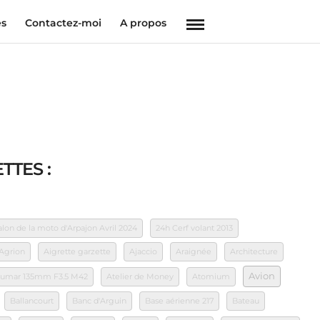
es
Contactez-moi
A propos
TTES :
on de la moto d'Arpajon Avril 2024
24h Cerf volant 2013
Agrion
Aigrette garzette
Ajaccio
Araignée
Architecture
Avion
akumar 135mm F3.5 M42
Atelier de Money
Atomium
Ballancourt
Banc d'Arguin
Base aérienne 217
Bateau