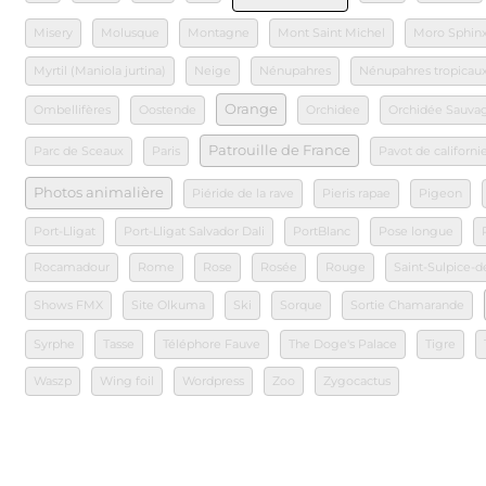
Misery
Molusque
Montagne
Mont Saint Michel
Moro Sphin
Myrtil (Maniola jurtina)
Neige
Nénupahres
Nénupahres tropicau
Orange
Ombellifères
Oostende
Orchidee
Orchidée Sauva
Patrouille de France
Parc de Sceaux
Paris
Pavot de californi
Photos animalière
Piéride de la rave
Pieris rapae
Pigeon
Port-Lligat
Port-Lligat Salvador Dali
PortBlanc
Pose longue
Rocamadour
Rome
Rose
Rosée
Rouge
Saint-Sulpice-d
Shows FMX
Site Olkuma
Ski
Sorque
Sortie Chamarande
Syrphe
Tasse
Téléphore Fauve
The Doge's Palace
Tigre
Waszp
Wing foil
Wordpress
Zoo
Zygocactus