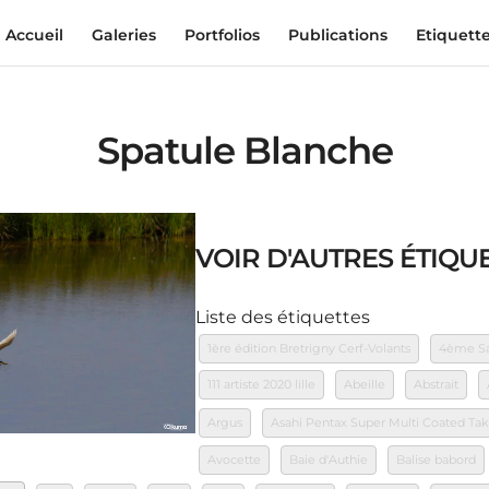
Accueil
Galeries
Portfolios
Publications
Etiquett
Spatule Blanche
VOIR D'AUTRES ÉTIQUE
Liste des étiquettes
1ère édition Bretrigny Cerf-Volants
4ème Sal
111 artiste 2020 lille
Abeille
Abstrait
Argus
Asahi Pentax Super Multi Coated T
Avocette
Baie d'Authie
Balise babord