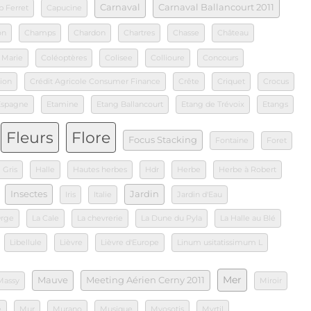
Carnaval
Carnaval Ballancourt 2011
p Ferret
Capucine
on
Champs
Chardon
Chartres
Chasse
Château
 Marie
Coléoptères
Colisee
Collioure
Concours
ion
Crédit Agricole Consumer Finance
Crête
Criquet
Crocus
Espagne
Etamine
Etang Ballancourt
Etang de Trévoix
Etangs
Fleurs
Flore
Focus Stacking
Fontaine
Foret
Gris
Halle
Hautes herbes
Hdr
Herbe
Herbe à Robert
Insectes
Jardin
Iris
Italie
Jardin d'Eau
Orge
La Cale
La chevrerie
La Dune du Pyla
La Halle au Blé
Libellule
Lièvre
Lièvre d'Europe
Linum usitatissimum L
Mer
Mauve
Meeting Aérien Cerny 2011
Massy
Miroir
e
Mur
Murano
Musique
Myosotis
Myrtil