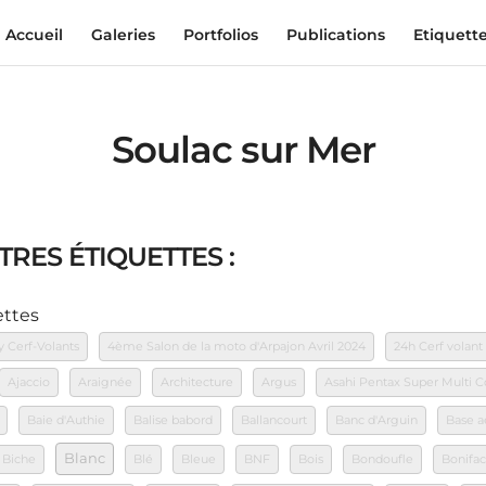
Accueil
Galeries
Portfolios
Publications
Etiquett
Soulac sur Mer
TRES ÉTIQUETTES :
ettes
y Cerf-Volants
4ème Salon de la moto d'Arpajon Avril 2024
24h Cerf volant
Ajaccio
Araignée
Architecture
Argus
Asahi Pentax Super Multi
Baie d'Authie
Balise babord
Ballancourt
Banc d'Arguin
Base a
Blanc
Biche
Blé
Bleue
BNF
Bois
Bondoufle
Bonifac