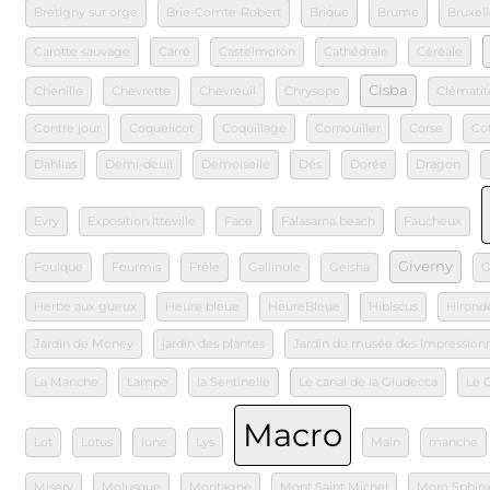
Bretigny sur orge
Brie-Comte-Robert
Brique
Brume
Bruxell
Carotte sauvage
Carré
Castelmoron
Cathédrale
Céréale
Cisba
Chenille
Chevrette
Chevreuil
Chrysope
Clématit
Contre jour
Coquelicot
Coquillage
Cornouiller
Corse
Co
Dahlias
Demi-deuil
Demoiselle
Dés
Dorée
Dragon
Evry
Exposition Itteville
Face
Falasarna beach
Faucheux
Giverny
Foulque
Fourmis
Frêle
Gallinule
Geisha
G
Herbe aux gueux
Heure bleue
HeureBleue
Hibiscus
Hironde
Jardin de Money
jardin des plantes
Jardin du musée des Impression
La Manche
Lampe
la Sentinelle
Le canal de la Giudecca
Le 
Macro
Lot
Lotus
lune
Lys
Main
manche
Misery
Molusque
Montagne
Mont Saint Michel
Moro Sphin