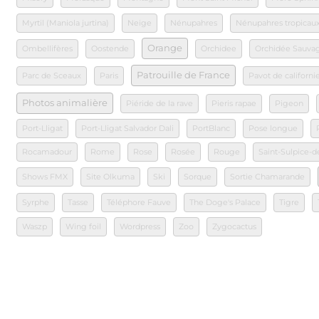
Myrtil (Maniola jurtina)
Neige
Nénupahres
Nénupahres tropicau
Orange
Ombellifères
Oostende
Orchidee
Orchidée Sauva
Patrouille de France
Parc de Sceaux
Paris
Pavot de californi
Photos animalière
Piéride de la rave
Pieris rapae
Pigeon
Port-Lligat
Port-Lligat Salvador Dali
PortBlanc
Pose longue
Rocamadour
Rome
Rose
Rosée
Rouge
Saint-Sulpice-d
Shows FMX
Site Olkuma
Ski
Sorque
Sortie Chamarande
Syrphe
Tasse
Téléphore Fauve
The Doge's Palace
Tigre
Waszp
Wing foil
Wordpress
Zoo
Zygocactus