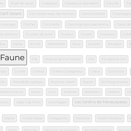
es
Bulle de savon
Cadaques
Calopteryx splendens
Cancale
Ca
Cerf-Volant
Cerf-Volant avec des formes
Cetoine Dorée
Champign
e sauvage
Clocher
Coccinelle
Coenonympha pamphilus
Coeur de
tes d'Armor
Coucher de soleil
Couleur
Couple
Couteaux
Créat
Eau
Eglise
En Vol
Ephemere
Episy
Escalier
Escargot
Faune
Fdr
Festival de Cerf-Volant
Filé
Fils dans le noir
lace
Goutte
Grèbes
Grèbes Castagneux
Grèce
Grenouille
lle
Hirondelle rustique
Homme volant
Hyeres
Iles Sanguinaires
nismes Giverny
Jaune
Jeux
Juvénile
Kerfissien
L'Estran
l'
Les Jardins de Marqueyssac
Canon
Lège Cap Feret
LensTagger
Mante
marée basse
Marguerite
Marseille
Martin Pecheur
x
Moto
Mouche
Mouche du vinaigre
Mouettes rieuses
Mouss