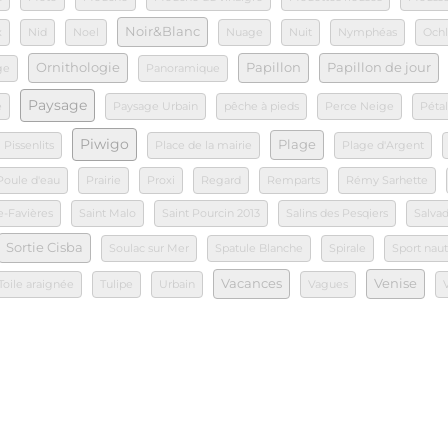
Noir&Blanc
x
Nid
Noel
Nuage
Nuit
Nymphéas
Ochl
Ornithologie
Papillon
Papillon de jour
ge
Panoramique
Paysage
e
Paysage Urbain
pêche à pieds
Perce Neige
Péta
Piwigo
Plage
Pissenlits
Place de la mairie
Plage d'Argent
Poule d'eau
Prairie
Proxi
Regard
Remparts
Rémy Sarhette
e-Favières
Saint Malo
Saint Pourcin 2013
Salins des Pesqiers
Salvad
Sortie Cisba
Soulac sur Mer
Spatule Blanche
Spirale
Sport nau
Vacances
Venise
Toile araignée
Tulipe
Urbain
Vagues