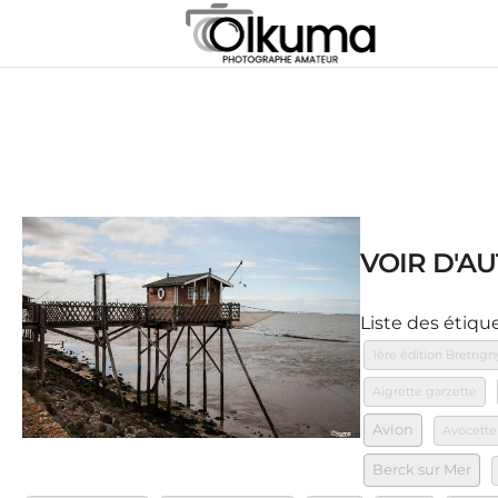
VOIR D'AU
Liste des étiqu
1ère édition Bretrign
Aigrette garzette
Avion
Avocette
Berck sur Mer