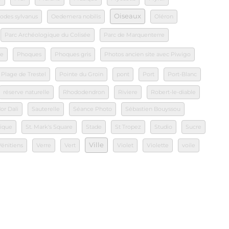
Oiseaux
odes sylvanus
Oedemera nobilis
Oléron
Parc Archéologique du Colisée
Parc de Marquenterre
le
Phoques
Phoques gris
Photos ancien site avec Piwigo
Plage de Trestel
Pointe du Groin
pont
Port
Port-Blanc
réserve naturelle
Rhododendron
Riviere
Robert-le-diable
or Dali
Sauterelle
Séance Photo
Sébastien Bouyssou
tique
St. Mark's Square
Stade
St Tropez
Studio
Sucre
Ville
Vénitiens
Verre
Vert
Violet
Violette
voile