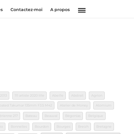
es
Contactez-moi
A propos
 2013
111 artiste 2020 lille
Abeille
Abstrait
Agrion
 Coated Takumar 135mm F3.5 M42
Atelier de Money
Atomium
érienne 217
Bateau
Beauval
Bégonias
Belgique
io
Bonnelles
Bourdon
Bourges
Breizh
Bretagne