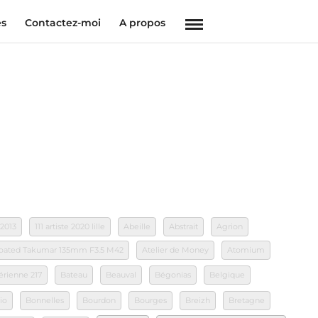
es
Contactez-moi
A propos
 2013
111 artiste 2020 lille
Abeille
Abstrait
Agrion
 Coated Takumar 135mm F3.5 M42
Atelier de Money
Atomium
érienne 217
Bateau
Beauval
Bégonias
Belgique
io
Bonnelles
Bourdon
Bourges
Breizh
Bretagne