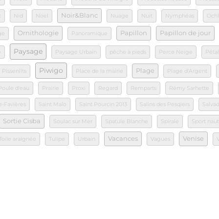
Noir&Blanc
x
Nid
Noel
Nuage
Nuit
Nymphéas
Ochl
Ornithologie
Papillon
Papillon de jour
ge
Panoramique
Paysage
e
Paysage Urbain
pêche à pieds
Perce Neige
Péta
Piwigo
Plage
Pissenlits
Place de la mairie
Plage d'Argent
Poule d'eau
Prairie
Proxi
Regard
Remparts
Rémy Sarhette
e-Favières
Saint Malo
Saint Pourcin 2013
Salins des Pesqiers
Salvad
Sortie Cisba
Soulac sur Mer
Spatule Blanche
Spirale
Sport nau
Vacances
Venise
Toile araignée
Tulipe
Urbain
Vagues