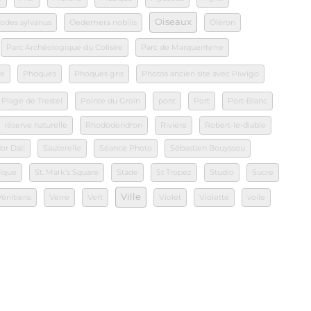
Oiseaux
odes sylvanus
Oedemera nobilis
Oléron
Parc Archéologique du Colisée
Parc de Marquenterre
le
Phoques
Phoques gris
Photos ancien site avec Piwigo
Plage de Trestel
Pointe du Groin
pont
Port
Port-Blanc
réserve naturelle
Rhododendron
Riviere
Robert-le-diable
or Dali
Sauterelle
Séance Photo
Sébastien Bouyssou
tique
St. Mark's Square
Stade
St Tropez
Studio
Sucre
Ville
Vénitiens
Verre
Vert
Violet
Violette
voile