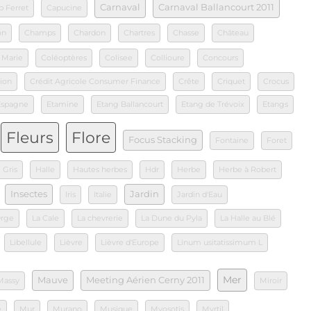
Carnaval
Carnaval Ballancourt 2011
p Ferret
Capucine
on
Champs
Chardon
Chartres
Chasse
Château
 Marie
Coléoptères
Colisee
Collioure
Concours
ion
Crédit Agricole Consumer Finance
Crête
Criquet
Crocus
Espagne
Etamine
Etang Ballancourt
Etang de Trévoix
Etangs
Fleurs
Flore
Focus Stacking
Fontaine
Foret
Gris
Halle
Hautes herbes
Hdr
Herbe
Herbe à Robert
Insectes
Jardin
Iris
Italie
Jardin d'Eau
Orge
La Cale
La chevrerie
La Dune du Pyla
La Halle au Blé
Libellule
Lièvre
Lièvre d'Europe
Linum usitatissimum L
Mer
Mauve
Meeting Aérien Cerny 2011
Massy
Miroir
e
Mur
Murano
Musique
Myosotis
Myrtil