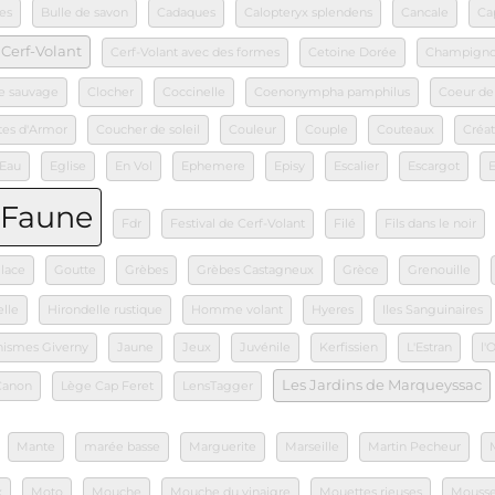
es
Bulle de savon
Cadaques
Calopteryx splendens
Cancale
Ca
Cerf-Volant
Cerf-Volant avec des formes
Cetoine Dorée
Champign
e sauvage
Clocher
Coccinelle
Coenonympha pamphilus
Coeur de
tes d'Armor
Coucher de soleil
Couleur
Couple
Couteaux
Créat
Eau
Eglise
En Vol
Ephemere
Episy
Escalier
Escargot
Faune
Fdr
Festival de Cerf-Volant
Filé
Fils dans le noir
lace
Goutte
Grèbes
Grèbes Castagneux
Grèce
Grenouille
lle
Hirondelle rustique
Homme volant
Hyeres
Iles Sanguinaires
nismes Giverny
Jaune
Jeux
Juvénile
Kerfissien
L'Estran
l'
Les Jardins de Marqueyssac
Canon
Lège Cap Feret
LensTagger
Mante
marée basse
Marguerite
Marseille
Martin Pecheur
x
Moto
Mouche
Mouche du vinaigre
Mouettes rieuses
Mouss