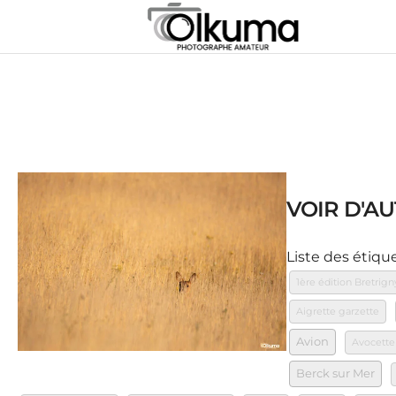
VOIR D'AU
Liste des étiqu
1ère édition Bretrign
Aigrette garzette
Avion
Avocette
Berck sur Mer