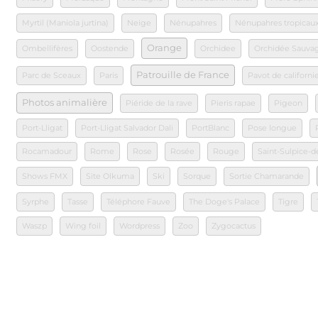
Myrtil (Maniola jurtina)
Neige
Nénupahres
Nénupahres tropicau
Orange
Ombellifères
Oostende
Orchidee
Orchidée Sauva
Patrouille de France
Parc de Sceaux
Paris
Pavot de californi
Photos animalière
Piéride de la rave
Pieris rapae
Pigeon
Port-Lligat
Port-Lligat Salvador Dali
PortBlanc
Pose longue
Rocamadour
Rome
Rose
Rosée
Rouge
Saint-Sulpice-d
Shows FMX
Site Olkuma
Ski
Sorque
Sortie Chamarande
Syrphe
Tasse
Téléphore Fauve
The Doge's Palace
Tigre
Waszp
Wing foil
Wordpress
Zoo
Zygocactus