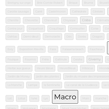
Bretigny sur orge
Brie-Comte-Robert
Brique
Brume
Bruxell
Carotte sauvage
Carré
Castelmoron
Cathédrale
Céréale
Cisba
Chenille
Chevrette
Chevreuil
Chrysope
Clématit
Contre jour
Coquelicot
Coquillage
Cornouiller
Corse
Co
Dahlias
Demi-deuil
Demoiselle
Dés
Dorée
Dragon
Evry
Exposition Itteville
Face
Falasarna beach
Faucheux
Giverny
Foulque
Fourmis
Frêle
Gallinule
Geisha
G
Herbe aux gueux
Heure bleue
HeureBleue
Hibiscus
Hironde
Jardin de Money
jardin des plantes
Jardin du musée des Impression
La Manche
Lampe
la Sentinelle
Le canal de la Giudecca
Le 
Macro
Lot
Lotus
lune
Lys
Main
manche
Misery
Molusque
Montagne
Mont Saint Michel
Moro Sphin