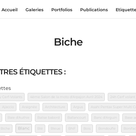
Accueil
Galeries
Portfolios
Publications
Etiquett
Biche
TRES ÉTIQUETTES :
ettes
y Cerf-Volants
4ème Salon de la moto d'Arpajon Avril 2024
24h Cerf volant
Ajaccio
Araignée
Architecture
Argus
Asahi Pentax Super Multi
Baie d'Authie
Balise babord
Ballancourt
Banc d'Arguin
Base a
Blanc
Biche
Blé
Bleue
BNF
Bois
Bondoufle
Bonifac