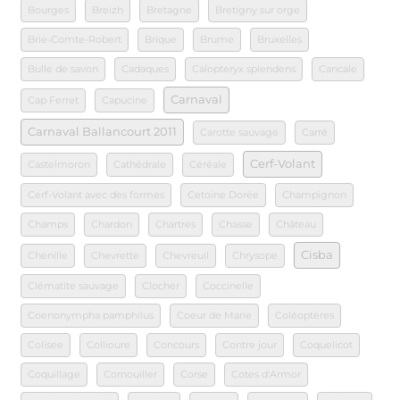
Bourges
Breizh
Bretagne
Bretigny sur orge
Brie-Comte-Robert
Brique
Brume
Bruxelles
Bulle de savon
Cadaques
Calopteryx splendens
Cancale
Carnaval
Cap Ferret
Capucine
Carnaval Ballancourt 2011
Carotte sauvage
Carré
Cerf-Volant
Castelmoron
Cathédrale
Céréale
Cerf-Volant avec des formes
Cetoine Dorée
Champignon
Champs
Chardon
Chartres
Chasse
Château
Cisba
Chenille
Chevrette
Chevreuil
Chrysope
Clématite sauvage
Clocher
Coccinelle
Coenonympha pamphilus
Coeur de Marie
Coléoptères
Colisee
Collioure
Concours
Contre jour
Coquelicot
Coquillage
Cornouiller
Corse
Cotes d'Armor