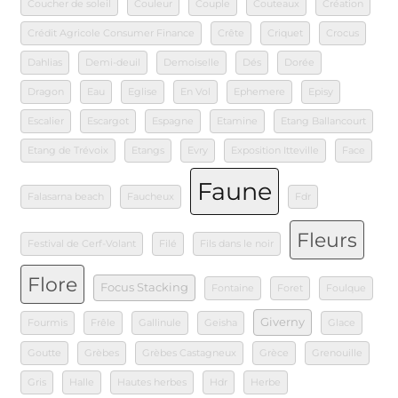
Coucher de soleil
Couleur
Couple
Couteaux
Création
Crédit Agricole Consumer Finance
Crête
Criquet
Crocus
Dahlias
Demi-deuil
Demoiselle
Dés
Dorée
Dragon
Eau
Eglise
En Vol
Ephemere
Episy
Escalier
Escargot
Espagne
Etamine
Etang Ballancourt
Etang de Trévoix
Etangs
Evry
Exposition Itteville
Face
Faune
Falasarna beach
Faucheux
Fdr
Fleurs
Festival de Cerf-Volant
Filé
Fils dans le noir
Flore
Focus Stacking
Fontaine
Foret
Foulque
Giverny
Fourmis
Frêle
Gallinule
Geisha
Glace
Goutte
Grèbes
Grèbes Castagneux
Grèce
Grenouille
Gris
Halle
Hautes herbes
Hdr
Herbe