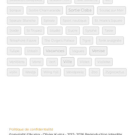
Sortie Cisba
Sorque
Sortie Chamarande
Soulac sur Mer
Spatule Blanche
Spirale
Sport nautique
St. Mark's Square
Stade
St Tropez
Studio
Sucre
Syrphe
Tasse
Téléphore Fauve
The Doge's Palace
Tigre
Toile araignée
Vacances
Venise
Tulipe
Urbain
Vagues
Ville
Vénitiens
Verre
Vert
Violet
Violette
voile
Waszp
Wing foil
Wordpress
Zoo
Zygocactus
Politique de confidentialité
©opyright ©lkuma - Olivier Kuma - 2012- 2026 Reproduction interdite