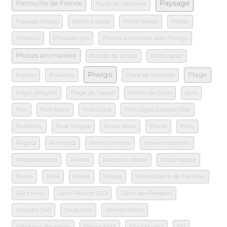
Paysage
Patrouille de France
Pavot de californie
Paysage Urbain
pêche à pieds
Perce Neige
Pétale
Phoques
Phoques gris
Photos ancien site avec Piwigo
Photos animalière
Piéride de la rave
Pieris rapae
Piwigo
Plage
Pigeon
Pissenlits
Place de la mairie
Plage d'Argent
Plage de Trestel
Pointe du Groin
pont
Port
Port-Blanc
Port-Lligat
Port-Lligat Salvador Dali
PortBlanc
Pose longue
Poule d'eau
Prairie
Proxi
Regard
Remparts
Rémy Sarhette
réserve naturelle
Rhododendron
Riviere
Robert-le-diable
Rocamadour
Rome
Rose
Rosée
Rouge
Saint-Sulpice-de-Favières
Saint Malo
Saint Pourcin 2013
Salins des Pesqiers
Salvador Dali
Sauterelle
Séance Photo
Sébastien Bouyssou
Shows FMX
Site Olkuma
Ski