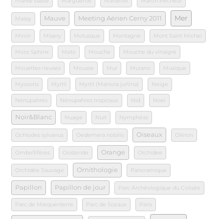
marée basse
Marguerite
Marseille
Martin Pecheur
Mer
Mauve
Meeting Aérien Cerny 2011
Massy
Miroir
Misery
Molusque
Montagne
Mont Saint Michel
Moro Sphinx
Moto
Mouche
Mouche du vinaigre
Mouettes rieuses
Mousse
Mur
Murano
Musique
Myosotis
Myrtil
Myrtil (Maniola jurtina)
Neige
Nénupahres
Nénupahres tropicaux
Nid
Noel
Noir&Blanc
Nuage
Nuit
Nymphéas
Oiseaux
Ochlodes sylvanus
Oedemera nobilis
Oléron
Orange
Ombellifères
Oostende
Orchidee
Ornithologie
Orchidée Sauvage
Panoramique
Papillon
Papillon de jour
Parc Archéologique du Colisée
Parc de Marquenterre
Parc de Sceaux
Paris