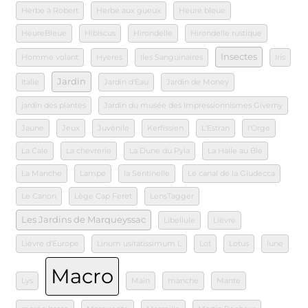
Herbe à Robert
Herbe aux gueux
Heure bleue
HeureBleue
Hibiscus
Hirondelle
Hirondelle rustique
Insectes
Homme volant
Hyeres
Iles Sanguinaires
Iris
Jardin
Italie
Jardin d'Eau
Jardin de Money
jardin des plantes
Jardin du musée des Impressionnismes Giverny
Jaune
Jeux
Juvénile
Kerfissien
L'Estran
l'Orge
La Cale
La chevrerie
La Dune du Pyla
La Halle au Blé
La Manche
Lampe
la Sentinelle
Le canal de la Giudecca
Le Canon
Lège Cap Feret
LensTagger
Les Jardins de Marqueyssac
Libellule
Lièvre
Lièvre d'Europe
Linum usitatissimum L
Lot
Lotus
lune
Macro
Lys
Main
manche
Mante