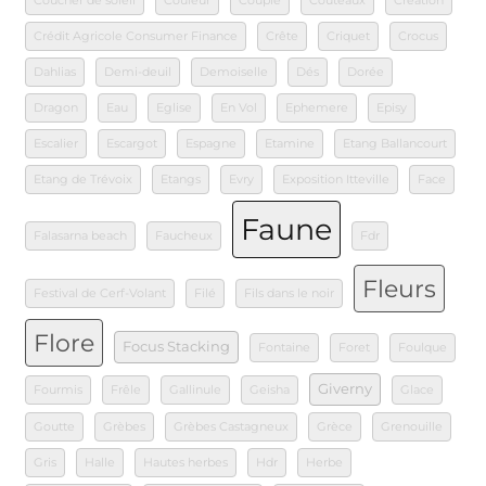
Coucher de soleil
Couleur
Couple
Couteaux
Création
Crédit Agricole Consumer Finance
Crête
Criquet
Crocus
Dahlias
Demi-deuil
Demoiselle
Dés
Dorée
Dragon
Eau
Eglise
En Vol
Ephemere
Episy
Escalier
Escargot
Espagne
Etamine
Etang Ballancourt
Etang de Trévoix
Etangs
Evry
Exposition Itteville
Face
Faune
Falasarna beach
Faucheux
Fdr
Fleurs
Festival de Cerf-Volant
Filé
Fils dans le noir
Flore
Focus Stacking
Fontaine
Foret
Foulque
Giverny
Fourmis
Frêle
Gallinule
Geisha
Glace
Goutte
Grèbes
Grèbes Castagneux
Grèce
Grenouille
Gris
Halle
Hautes herbes
Hdr
Herbe