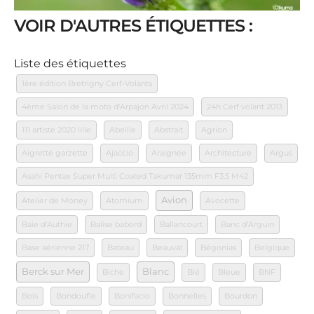
VOIR D'AUTRES ÉTIQUETTES :
Liste des étiquettes
1ère édition Bretrigny Cerf-Volants
4ème Salon de la moto d'Arpajon Avril 2024
24h Cerf volant 2013
111 artiste 2020 lille
Abeille
Abstrait
Agrion
Aigrette garzette
Ajaccio
Araignée
Architecture
Argus
Asahi Pentax Super Multi Coated Takumar 135mm F3.5 M42
Avion
Atelier de Money
Atomium
Avocette
Baie d'Authie
Balise babord
Ballancourt
Banc d'Arguin
Base aérienne 217
Bateau
Beauval
Bégonias
Belgique
Berck sur Mer
Blanc
Biche
Blé
Bleue
BNF
Bois
Bondoufle
Bonifacio
Bonnelles
Bourdon