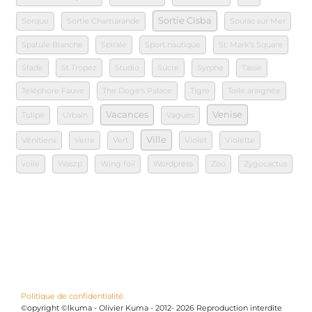
Sortie Cisba
Sorque
Sortie Chamarande
Soulac sur Mer
Spatule Blanche
Spirale
Sport nautique
St. Mark's Square
Stade
St Tropez
Studio
Sucre
Syrphe
Tasse
Téléphore Fauve
The Doge's Palace
Tigre
Toile araignée
Vacances
Venise
Tulipe
Urbain
Vagues
Ville
Vénitiens
Verre
Vert
Violet
Violette
voile
Waszp
Wing foil
Wordpress
Zoo
Zygocactus
Politique de confidentialité
©opyright ©lkuma - Olivier Kuma - 2012- 2026 Reproduction interdite