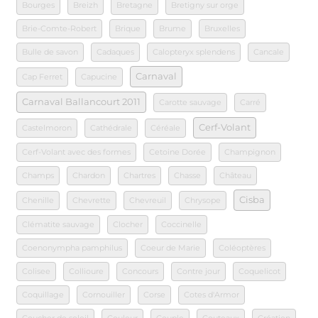
Bourges
Breizh
Bretagne
Bretigny sur orge
Brie-Comte-Robert
Brique
Brume
Bruxelles
Bulle de savon
Cadaques
Calopteryx splendens
Cancale
Carnaval
Cap Ferret
Capucine
Carnaval Ballancourt 2011
Carotte sauvage
Carré
Cerf-Volant
Castelmoron
Cathédrale
Céréale
Cerf-Volant avec des formes
Cetoine Dorée
Champignon
Champs
Chardon
Chartres
Chasse
Château
Cisba
Chenille
Chevrette
Chevreuil
Chrysope
Clématite sauvage
Clocher
Coccinelle
Coenonympha pamphilus
Coeur de Marie
Coléoptères
Colisee
Collioure
Concours
Contre jour
Coquelicot
Coquillage
Cornouiller
Corse
Cotes d'Armor