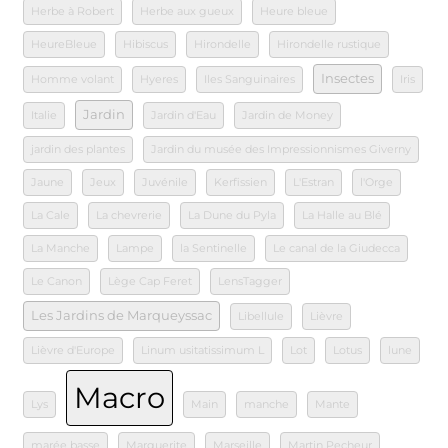
Herbe à Robert
Herbe aux gueux
Heure bleue
HeureBleue
Hibiscus
Hirondelle
Hirondelle rustique
Insectes
Homme volant
Hyeres
Iles Sanguinaires
Iris
Jardin
Italie
Jardin d'Eau
Jardin de Money
jardin des plantes
Jardin du musée des Impressionnismes Giverny
Jaune
Jeux
Juvénile
Kerfissien
L'Estran
l'Orge
La Cale
La chevrerie
La Dune du Pyla
La Halle au Blé
La Manche
Lampe
la Sentinelle
Le canal de la Giudecca
Le Canon
Lège Cap Feret
LensTagger
Les Jardins de Marqueyssac
Libellule
Lièvre
Lièvre d'Europe
Linum usitatissimum L
Lot
Lotus
lune
Macro
Lys
Main
manche
Mante
marée basse
Marguerite
Marseille
Martin Pecheur