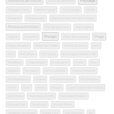
Paysage
Patrouille de France
Pavot de californie
Paysage Urbain
pêche à pieds
Perce Neige
Pétale
Phoques
Phoques gris
Photos ancien site avec Piwigo
Photos animalière
Piéride de la rave
Pieris rapae
Piwigo
Plage
Pigeon
Pissenlits
Place de la mairie
Plage d'Argent
Plage de Trestel
Pointe du Groin
pont
Port
Port-Blanc
Port-Lligat
Port-Lligat Salvador Dali
PortBlanc
Pose longue
Poule d'eau
Prairie
Proxi
Regard
Remparts
Rémy Sarhette
réserve naturelle
Rhododendron
Riviere
Robert-le-diable
Rocamadour
Rome
Rose
Rosée
Rouge
Saint-Sulpice-de-Favières
Saint Malo
Saint Pourcin 2013
Salins des Pesqiers
Salvador Dali
Sauterelle
Séance Photo
Sébastien Bouyssou
Shows FMX
Site Olkuma
Ski