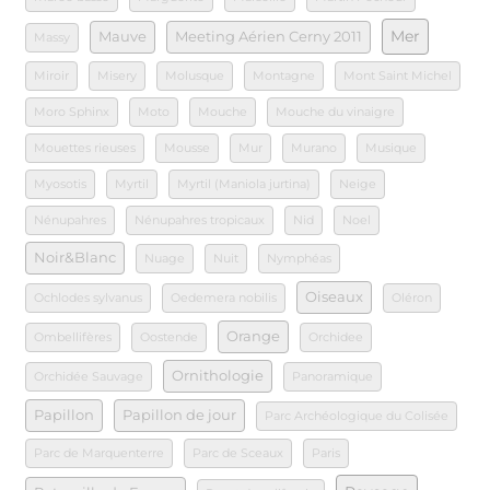
Mer
Mauve
Meeting Aérien Cerny 2011
Massy
Miroir
Misery
Molusque
Montagne
Mont Saint Michel
Moro Sphinx
Moto
Mouche
Mouche du vinaigre
Mouettes rieuses
Mousse
Mur
Murano
Musique
Myosotis
Myrtil
Myrtil (Maniola jurtina)
Neige
Nénupahres
Nénupahres tropicaux
Nid
Noel
Noir&Blanc
Nuage
Nuit
Nymphéas
Oiseaux
Ochlodes sylvanus
Oedemera nobilis
Oléron
Orange
Ombellifères
Oostende
Orchidee
Ornithologie
Orchidée Sauvage
Panoramique
Papillon
Papillon de jour
Parc Archéologique du Colisée
Parc de Marquenterre
Parc de Sceaux
Paris