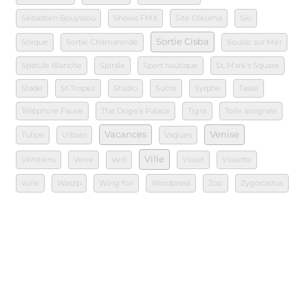
Sébastien Bouyssou
Shows FMX
Site Olkuma
Ski
Sortie Cisba
Sorque
Sortie Chamarande
Soulac sur Mer
Spatule Blanche
Spirale
Sport nautique
St. Mark's Square
Stade
St Tropez
Studio
Sucre
Syrphe
Tasse
Téléphore Fauve
The Doge's Palace
Tigre
Toile araignée
Vacances
Venise
Tulipe
Urbain
Vagues
Ville
Vénitiens
Verre
Vert
Violet
Violette
voile
Waszp
Wing foil
Wordpress
Zoo
Zygocactus