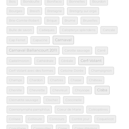
Bois
Bondoufle
Bonifacio
Bonnelles
Bourdon
Bourges
Breizh
Bretagne
Bretigny sur orge
Brie-Comte-Robert
Brique
Brume
Bruxelles
Bulle de savon
Cadaques
Calopteryx splendens
Cancale
Carnaval
Cap Ferret
Capucine
Carnaval Ballancourt 2011
Carotte sauvage
Carré
Cerf-Volant
Castelmoron
Cathédrale
Céréale
Cerf-Volant avec des formes
Cetoine Dorée
Champignon
Champs
Chardon
Chartres
Chasse
Château
Cisba
Chenille
Chevrette
Chevreuil
Chrysope
Clématite sauvage
Clocher
Coccinelle
Coenonympha pamphilus
Coeur de Marie
Coléoptères
Colisee
Collioure
Concours
Contre jour
Coquelicot
Coquillage
Cornouiller
Corse
Cotes d'Armor