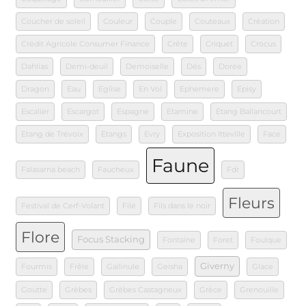
Coucher de soleil
Couleur
Couple
Couteaux
Création
Crédit Agricole Consumer Finance
Crête
Criquet
Crocus
Dahlias
Demi-deuil
Demoiselle
Dés
Dorée
Dragon
Eau
Eglise
En Vol
Ephemere
Episy
Escalier
Escargot
Espagne
Etamine
Etang Ballancourt
Etang de Trévoix
Etangs
Evry
Exposition Itteville
Face
Faune
Falasarna beach
Faucheux
Fdr
Fleurs
Festival de Cerf-Volant
Filé
Fils dans le noir
Flore
Focus Stacking
Fontaine
Foret
Foulque
Giverny
Fourmis
Frêle
Gallinule
Geisha
Glace
Goutte
Grèbes
Grèbes Castagneux
Grèce
Grenouille