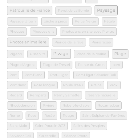
Paysage
Patrouille de France
Pavot de californie
Paysage Urbain
pêche à pieds
Perce Neige
Pétale
Phoques
Phoques gris
Photos ancien site avec Piwigo
Photos animalière
Piéride de la rave
Pieris rapae
Piwigo
Plage
Pigeon
Pissenlits
Place de la mairie
Plage d'Argent
Plage de Trestel
Pointe du Groin
pont
Port
Port-Blanc
Port-Lligat
Port-Lligat Salvador Dali
PortBlanc
Pose longue
Poule d'eau
Prairie
Proxi
Regard
Remparts
Rémy Sarhette
réserve naturelle
Rhododendron
Riviere
Robert-le-diable
Rocamadour
Rome
Rose
Rosée
Rouge
Saint-Sulpice-de-Favières
Saint Malo
Saint Pourcin 2013
Salins des Pesqiers
Salvador Dali
Sauterelle
Séance Photo