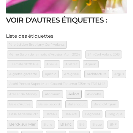
VOIR D'AUTRES ÉTIQUETTES :
Liste des étiquettes
1ère édition Bretrigny Cerf-Volants
4ème Salon de la moto d'Arpajon Avril 2024
24h Cerf volant 2013
111 artiste 2020 lille
Abeille
Abstrait
Agrion
Aigrette garzette
Ajaccio
Araignée
Architecture
Argus
Asahi Pentax Super Multi Coated Takumar 135mm F3.5 M42
Avion
Atelier de Money
Atomium
Avocette
Baie d'Authie
Balise babord
Ballancourt
Banc d'Arguin
Base aérienne 217
Bateau
Beauval
Bégonias
Belgique
Berck sur Mer
Blanc
Biche
Blé
Bleue
BNF