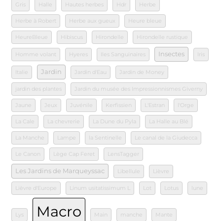
Gris
Halle
Hautes herbes
Hdr
Herbe
Herbe à Robert
Herbe aux gueux
Heure bleue
HeureBleue
Hibiscus
Hirondelle
Hirondelle rustique
Insectes
Homme volant
Hyeres
Iles Sanguinaires
Iris
Jardin
Italie
Jardin d'Eau
Jardin de Money
jardin des plantes
Jardin du musée des Impressionnismes Giverny
Jaune
Jeux
Juvénile
Kerfissien
L'Estran
l'Orge
La Cale
La chevrerie
La Dune du Pyla
La Halle au Blé
La Manche
Lampe
la Sentinelle
Le canal de la Giudecca
Le Canon
Lège Cap Feret
LensTagger
Les Jardins de Marqueyssac
Libellule
Lièvre
Lièvre d'Europe
Linum usitatissimum L
Lot
Lotus
lune
Macro
Lys
Main
manche
Mante