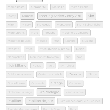
marée basse
Marguerite
Marseille
Martin Pecheur
Mer
Mauve
Meeting Aérien Cerny 2011
Massy
Miroir
Misery
Molusque
Montagne
Mont Saint Michel
Moro Sphinx
Moto
Mouche
Mouche du vinaigre
Mouettes rieuses
Mousse
Mur
Murano
Musique
Myosotis
Myrtil
Myrtil (Maniola jurtina)
Neige
Nénupahres
Nénupahres tropicaux
Nid
Noel
Noir&Blanc
Nuage
Nuit
Nymphéas
Oiseaux
Ochlodes sylvanus
Oedemera nobilis
Oléron
Orange
Ombellifères
Oostende
Orchidee
Ornithologie
Orchidée Sauvage
Panoramique
Papillon
Papillon de jour
Parc Archéologique du Colisée
Parc de Marquenterre
Parc de Sceaux
Paris