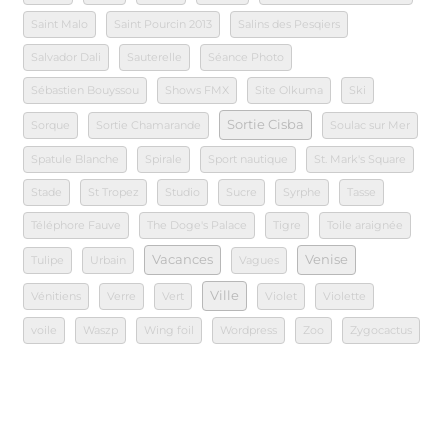
Saint Malo
Saint Pourcin 2013
Salins des Pesqiers
Salvador Dali
Sauterelle
Séance Photo
Sébastien Bouyssou
Shows FMX
Site Olkuma
Ski
Sortie Cisba
Sorque
Sortie Chamarande
Soulac sur Mer
Spatule Blanche
Spirale
Sport nautique
St. Mark's Square
Stade
St Tropez
Studio
Sucre
Syrphe
Tasse
Téléphore Fauve
The Doge's Palace
Tigre
Toile araignée
Vacances
Venise
Tulipe
Urbain
Vagues
Ville
Vénitiens
Verre
Vert
Violet
Violette
voile
Waszp
Wing foil
Wordpress
Zoo
Zygocactus