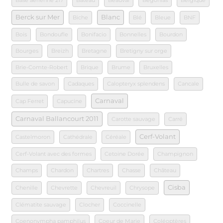
Base aérienne 217
Bateau
Beauval
Bégonias
Belgique
Berck sur Mer
Blanc
Biche
Blé
Bleue
BNF
Bois
Bondoufle
Bonifacio
Bonnelles
Bourdon
Bourges
Breizh
Bretagne
Bretigny sur orge
Brie-Comte-Robert
Brique
Brume
Bruxelles
Bulle de savon
Cadaques
Calopteryx splendens
Cancale
Carnaval
Cap Ferret
Capucine
Carnaval Ballancourt 2011
Carotte sauvage
Carré
Cerf-Volant
Castelmoron
Cathédrale
Céréale
Cerf-Volant avec des formes
Cetoine Dorée
Champignon
Champs
Chardon
Chartres
Chasse
Château
Cisba
Chenille
Chevrette
Chevreuil
Chrysope
Clématite sauvage
Clocher
Coccinelle
Coenonympha pamphilus
Coeur de Marie
Coléoptères