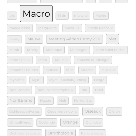
Macro
Lys
Main
manche
Mante
marée basse
Marguerite
Marseille
Martin Pecheur
Mer
Mauve
Meeting Aérien Cerny 2011
Massy
Miroir
Misery
Molusque
Montagne
Mont Saint Michel
Moro Sphinx
Moto
Mouche
Mouche du vinaigre
Mouettes rieuses
Mousse
Mur
Murano
Musique
Myosotis
Myrtil
Myrtil (Maniola jurtina)
Neige
Nénupahres
Nénupahres tropicaux
Nid
Noel
Noir&Blanc
Nuage
Nuit
Nymphéas
Oiseaux
Ochlodes sylvanus
Oedemera nobilis
Oléron
Orange
Ombellifères
Oostende
Orchidee
Ornithologie
Orchidée Sauvage
Panoramique