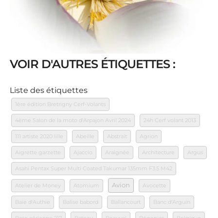
VOIR D'AUTRES ÉTIQUETTES :
Liste des étiquettes
1ère édition Bretrigny Cerf-Volants
4ème Salon de la moto d'Arpajon Avril 2024
24h Cerf volant 2013
111 artiste 2020 lille
Abeille
Abstrait
Agrion
Aigrette garzette
Ajaccio
Araignée
Architecture
Argus
Asahi Pentax Super Multi Coated Takumar 135mm F3.5 M42
Avion
Atelier de Money
Atomium
Avocette
Baie d'Authie
Balise babord
Ballancourt
Banc d'Arguin