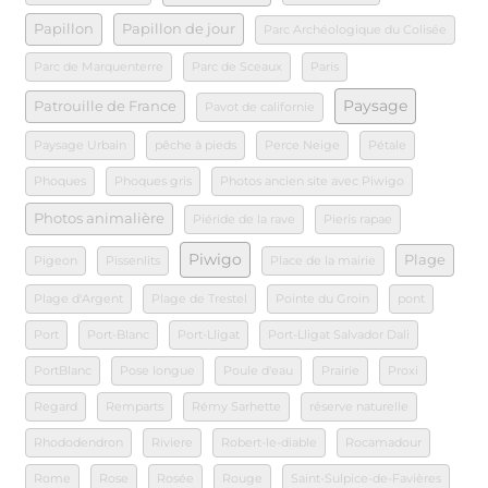
Papillon
Papillon de jour
Parc Archéologique du Colisée
Parc de Marquenterre
Parc de Sceaux
Paris
Paysage
Patrouille de France
Pavot de californie
Paysage Urbain
pêche à pieds
Perce Neige
Pétale
Phoques
Phoques gris
Photos ancien site avec Piwigo
Photos animalière
Piéride de la rave
Pieris rapae
Piwigo
Plage
Pigeon
Pissenlits
Place de la mairie
Plage d'Argent
Plage de Trestel
Pointe du Groin
pont
Port
Port-Blanc
Port-Lligat
Port-Lligat Salvador Dali
PortBlanc
Pose longue
Poule d'eau
Prairie
Proxi
Regard
Remparts
Rémy Sarhette
réserve naturelle
Rhododendron
Riviere
Robert-le-diable
Rocamadour
Rome
Rose
Rosée
Rouge
Saint-Sulpice-de-Favières