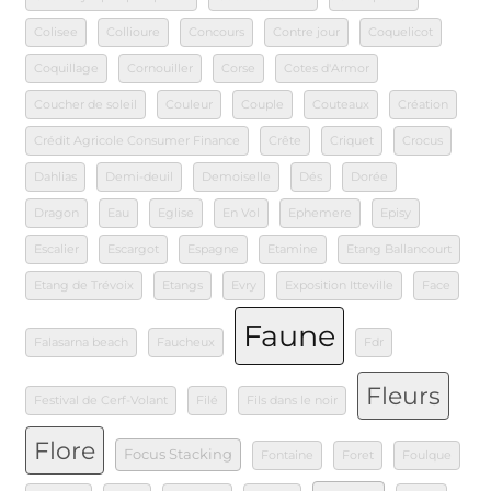
Colisee
Collioure
Concours
Contre jour
Coquelicot
Coquillage
Cornouiller
Corse
Cotes d'Armor
Coucher de soleil
Couleur
Couple
Couteaux
Création
Crédit Agricole Consumer Finance
Crête
Criquet
Crocus
Dahlias
Demi-deuil
Demoiselle
Dés
Dorée
Dragon
Eau
Eglise
En Vol
Ephemere
Episy
Escalier
Escargot
Espagne
Etamine
Etang Ballancourt
Etang de Trévoix
Etangs
Evry
Exposition Itteville
Face
Faune
Falasarna beach
Faucheux
Fdr
Fleurs
Festival de Cerf-Volant
Filé
Fils dans le noir
Flore
Focus Stacking
Fontaine
Foret
Foulque