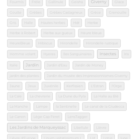
Giverny
Fourmis
Frêle
Gallinule
Geisha
Glace
Goutte
Grèbes
Grèbes Castagneux
Grèce
Grenouille
Gris
Halle
Hautes herbes
Hdr
Herbe
Herbe à Robert
Herbe aux gueux
Heure bleue
HeureBleue
Hibiscus
Hirondelle
Hirondelle rustique
Insectes
Homme volant
Hyeres
Iles Sanguinaires
Iris
Jardin
Italie
Jardin d'Eau
Jardin de Money
jardin des plantes
Jardin du musée des Impressionnismes Giverny
Jaune
Jeux
Juvénile
Kerfissien
L'Estran
l'Orge
La Cale
La chevrerie
La Dune du Pyla
La Halle au Blé
La Manche
Lampe
la Sentinelle
Le canal de la Giudecca
Le Canon
Lège Cap Feret
LensTagger
Les Jardins de Marqueyssac
Libellule
Lièvre
Lièvre d'Europe
Linum usitatissimum L
Lot
Lotus
lune