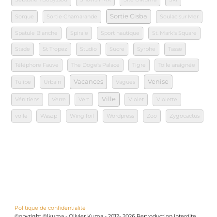
Sortie Cisba
Sorque
Sortie Chamarande
Soulac sur Mer
Spatule Blanche
Spirale
Sport nautique
St. Mark's Square
Stade
St Tropez
Studio
Sucre
Syrphe
Tasse
Téléphore Fauve
The Doge's Palace
Tigre
Toile araignée
Vacances
Venise
Tulipe
Urbain
Vagues
Ville
Vénitiens
Verre
Vert
Violet
Violette
voile
Waszp
Wing foil
Wordpress
Zoo
Zygocactus
Politique de confidentialité
©opyright ©lkuma - Olivier Kuma - 2012- 2026 Reproduction interdite