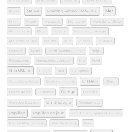
marée basse
Marguerite
Marseille
Martin Pecheur
Mer
Mauve
Meeting Aérien Cerny 2011
Massy
Miroir
Misery
Molusque
Montagne
Mont Saint Michel
Moro Sphinx
Moto
Mouche
Mouche du vinaigre
Mouettes rieuses
Mousse
Mur
Murano
Musique
Myosotis
Myrtil
Myrtil (Maniola jurtina)
Neige
Nénupahres
Nénupahres tropicaux
Nid
Noel
Noir&Blanc
Nuage
Nuit
Nymphéas
Oiseaux
Ochlodes sylvanus
Oedemera nobilis
Oléron
Orange
Ombellifères
Oostende
Orchidee
Ornithologie
Orchidée Sauvage
Panoramique
Papillon
Papillon de jour
Parc Archéologique du Colisée
Parc de Marquenterre
Parc de Sceaux
Paris