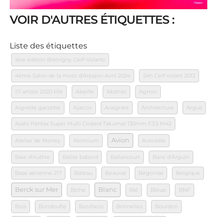
VOIR D'AUTRES ÉTIQUETTES :
Liste des étiquettes
1ère édition Bretrigny Cerf-Volants
4ème Salon de la moto d'Arpajon Avril 2024
24h Cerf volant 2013
111 artiste 2020 lille
Abeille
Abstrait
Agrion
Aigrette garzette
Ajaccio
Araignée
Architecture
Argus
Asahi Pentax Super Multi Coated Takumar 135mm F3.5 M42
Avion
Atelier de Money
Atomium
Avocette
Baie d'Authie
Balise babord
Ballancourt
Banc d'Arguin
Base aérienne 217
Bateau
Beauval
Bégonias
Belgique
Berck sur Mer
Blanc
Biche
Blé
Bleue
BNF
Bois
Bondoufle
Bonifacio
Bonnelles
Bourdon