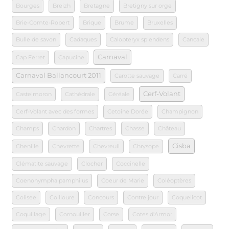
Bourges
Breizh
Bretagne
Bretigny sur orge
Brie-Comte-Robert
Brique
Brume
Bruxelles
Bulle de savon
Cadaques
Calopteryx splendens
Cancale
Carnaval
Cap Ferret
Capucine
Carnaval Ballancourt 2011
Carotte sauvage
Carré
Cerf-Volant
Castelmoron
Cathédrale
Céréale
Cerf-Volant avec des formes
Cetoine Dorée
Champignon
Champs
Chardon
Chartres
Chasse
Château
Cisba
Chenille
Chevrette
Chevreuil
Chrysope
Clématite sauvage
Clocher
Coccinelle
Coenonympha pamphilus
Coeur de Marie
Coléoptères
Colisee
Collioure
Concours
Contre jour
Coquelicot
Coquillage
Cornouiller
Corse
Cotes d'Armor