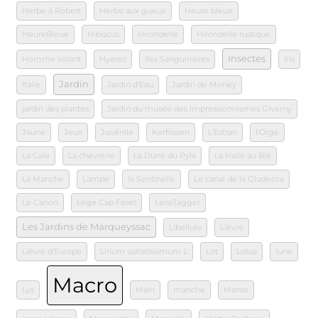
Herbe à Robert
Herbe aux gueux
Heure bleue
HeureBleue
Hibiscus
Hirondelle
Hirondelle rustique
Insectes
Homme volant
Hyeres
Iles Sanguinaires
Iris
Jardin
Italie
Jardin d'Eau
Jardin de Money
jardin des plantes
Jardin du musée des Impressionnismes Giverny
Jaune
Jeux
Juvénile
Kerfissien
L'Estran
l'Orge
La Cale
La chevrerie
La Dune du Pyla
La Halle au Blé
La Manche
Lampe
la Sentinelle
Le canal de la Giudecca
Le Canon
Lège Cap Feret
LensTagger
Les Jardins de Marqueyssac
Libellule
Lièvre
Lièvre d'Europe
Linum usitatissimum L
Lot
Lotus
lune
Macro
Lys
Main
manche
Mante