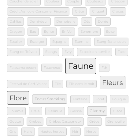
Coucher de soleil
Couleur
Couple
Couteaux
Création
Crédit Agricole Consumer Finance
Crête
Criquet
Crocus
Dahlias
Demi-deuil
Demoiselle
Dés
Dorée
Dragon
Eau
Eglise
En Vol
Ephemere
Episy
Escalier
Escargot
Espagne
Etamine
Etang Ballancourt
Etang de Trévoix
Etangs
Evry
Exposition Itteville
Face
Faune
Falasarna beach
Faucheux
Fdr
Fleurs
Festival de Cerf-Volant
Filé
Fils dans le noir
Flore
Focus Stacking
Fontaine
Foret
Foulque
Giverny
Fourmis
Frêle
Gallinule
Geisha
Glace
Goutte
Grèbes
Grèbes Castagneux
Grèce
Grenouille
Gris
Halle
Hautes herbes
Hdr
Herbe