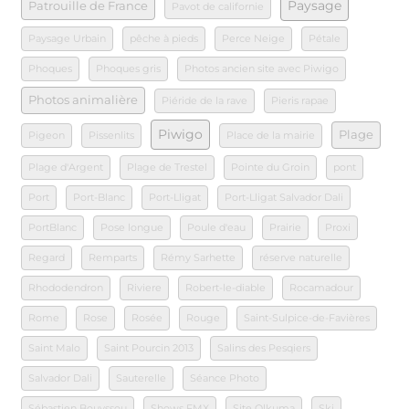
Paysage
Patrouille de France
Pavot de californie
Paysage Urbain
pêche à pieds
Perce Neige
Pétale
Phoques
Phoques gris
Photos ancien site avec Piwigo
Photos animalière
Piéride de la rave
Pieris rapae
Piwigo
Plage
Pigeon
Pissenlits
Place de la mairie
Plage d'Argent
Plage de Trestel
Pointe du Groin
pont
Port
Port-Blanc
Port-Lligat
Port-Lligat Salvador Dali
PortBlanc
Pose longue
Poule d'eau
Prairie
Proxi
Regard
Remparts
Rémy Sarhette
réserve naturelle
Rhododendron
Riviere
Robert-le-diable
Rocamadour
Rome
Rose
Rosée
Rouge
Saint-Sulpice-de-Favières
Saint Malo
Saint Pourcin 2013
Salins des Pesqiers
Salvador Dali
Sauterelle
Séance Photo
Sébastien Bouyssou
Shows FMX
Site Olkuma
Ski