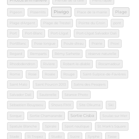
Photos animalière
Piéride de la rave
Pieris rapae
Piwigo
Plage
Pigeon
Pissenlits
Place de la mairie
Plage d'Argent
Plage de Trestel
Pointe du Groin
pont
Port
Port-Blanc
Port-Lligat
Port-Lligat Salvador Dali
PortBlanc
Pose longue
Poule d'eau
Prairie
Proxi
Regard
Remparts
Rémy Sarhette
réserve naturelle
Rhododendron
Riviere
Robert-le-diable
Rocamadour
Rome
Rose
Rosée
Rouge
Saint-Sulpice-de-Favières
Saint Malo
Saint Pourcin 2013
Salins des Pesqiers
Salvador Dali
Sauterelle
Séance Photo
Sébastien Bouyssou
Shows FMX
Site Olkuma
Ski
Sortie Cisba
Sorque
Sortie Chamarande
Soulac sur Mer
Spatule Blanche
Spirale
Sport nautique
St. Mark's Square
Stade
St Tropez
Studio
Sucre
Syrphe
Tasse