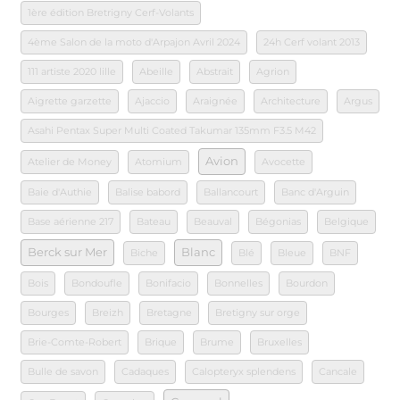
1ère édition Bretrigny Cerf-Volants
4ème Salon de la moto d'Arpajon Avril 2024
24h Cerf volant 2013
111 artiste 2020 lille
Abeille
Abstrait
Agrion
Aigrette garzette
Ajaccio
Araignée
Architecture
Argus
Asahi Pentax Super Multi Coated Takumar 135mm F3.5 M42
Avion
Atelier de Money
Atomium
Avocette
Baie d'Authie
Balise babord
Ballancourt
Banc d'Arguin
Base aérienne 217
Bateau
Beauval
Bégonias
Belgique
Berck sur Mer
Blanc
Biche
Blé
Bleue
BNF
Bois
Bondoufle
Bonifacio
Bonnelles
Bourdon
Bourges
Breizh
Bretagne
Bretigny sur orge
Brie-Comte-Robert
Brique
Brume
Bruxelles
Bulle de savon
Cadaques
Calopteryx splendens
Cancale