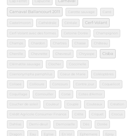
Carnaval
Cap Ferret
Capucine
Carnaval Ballancourt 2011
Carotte sauvage
Carré
Cerf-Volant
Castelmoron
Cathédrale
Céréale
Cerf-Volant avec des formes
Cetoine Dorée
Champignon
Champs
Chardon
Chartres
Chasse
Château
Cisba
Chenille
Chevrette
Chevreuil
Chrysope
Clématite sauvage
Clocher
Coccinelle
Coenonympha pamphilus
Coeur de Marie
Coléoptères
Colisee
Collioure
Concours
Contre jour
Coquelicot
Coquillage
Cornouiller
Corse
Cotes d'Armor
Coucher de soleil
Couleur
Couple
Couteaux
Création
Crédit Agricole Consumer Finance
Crête
Criquet
Crocus
Dahlias
Demi-deuil
Demoiselle
Dés
Dorée
Dragon
Eau
Eglise
En Vol
Ephemere
Episy