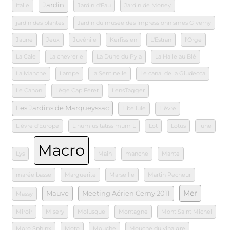
Jardin
Italie
Jardin d'Eau
Jardin de Money
jardin des plantes
Jardin du musée des Impressionnismes Giverny
Jaune
Jeux
Juvénile
Kerfissien
L'Estran
l'Orge
La Cale
La chevrerie
La Dune du Pyla
La Halle au Blé
La Manche
Lampe
la Sentinelle
Le canal de la Giudecca
Le Canon
Lège Cap Feret
LensTagger
Les Jardins de Marqueyssac
Libellule
Lièvre
Lièvre d'Europe
Linum usitatissimum L
Lot
Lotus
lune
Macro
Lys
Main
manche
Mante
marée basse
Marguerite
Marseille
Martin Pecheur
Mer
Mauve
Meeting Aérien Cerny 2011
Massy
Miroir
Misery
Molusque
Montagne
Mont Saint Michel
Moro Sphinx
Moto
Mouche
Mouche du vinaigre