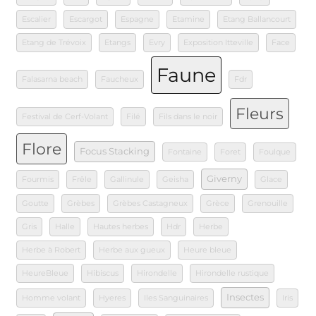
Escalier
Escargot
Espagne
Etamine
Etang Ballancourt
Etang de Trévoix
Etangs
Evry
Exposition Itteville
Face
Faune
Falasarna beach
Faucheux
Fdr
Fleurs
Festival de Cerf-Volant
Filé
Fils dans le noir
Flore
Focus Stacking
Fontaine
Foret
Foulque
Giverny
Fourmis
Frêle
Gallinule
Geisha
Glace
Goutte
Grèbes
Grèbes Castagneux
Grèce
Grenouille
Gris
Halle
Hautes herbes
Hdr
Herbe
Herbe à Robert
Herbe aux gueux
Heure bleue
HeureBleue
Hibiscus
Hirondelle
Hirondelle rustique
Insectes
Homme volant
Hyeres
Iles Sanguinaires
Iris