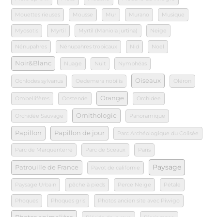
Mouettes rieuses
Mousse
Mur
Murano
Musique
Myosotis
Myrtil
Myrtil (Maniola jurtina)
Neige
Nénupahres
Nénupahres tropicaux
Nid
Noel
Noir&Blanc
Nuage
Nuit
Nymphéas
Oiseaux
Ochlodes sylvanus
Oedemera nobilis
Oléron
Orange
Ombellifères
Oostende
Orchidee
Ornithologie
Orchidée Sauvage
Panoramique
Papillon
Papillon de jour
Parc Archéologique du Colisée
Parc de Marquenterre
Parc de Sceaux
Paris
Paysage
Patrouille de France
Pavot de californie
Paysage Urbain
pêche à pieds
Perce Neige
Pétale
Phoques
Phoques gris
Photos ancien site avec Piwigo