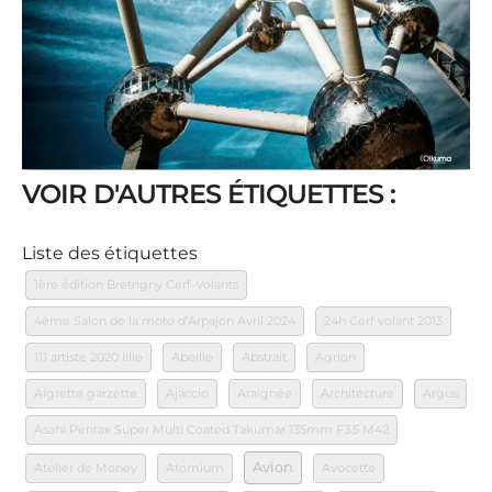
VOIR D'AUTRES ÉTIQUETTES :
Liste des étiquettes
1ère édition Bretrigny Cerf-Volants
4ème Salon de la moto d'Arpajon Avril 2024
24h Cerf volant 2013
111 artiste 2020 lille
Abeille
Abstrait
Agrion
Aigrette garzette
Ajaccio
Araignée
Architecture
Argus
Asahi Pentax Super Multi Coated Takumar 135mm F3.5 M42
Avion
Atelier de Money
Atomium
Avocette