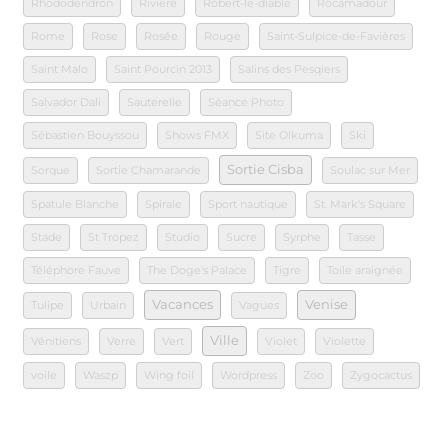
Rhododendron
Riviere
Robert-le-diable
Rocamadour
Rome
Rose
Rosée
Rouge
Saint-Sulpice-de-Favières
Saint Malo
Saint Pourcin 2013
Salins des Pesqiers
Salvador Dali
Sauterelle
Séance Photo
Sébastien Bouyssou
Shows FMX
Site Olkuma
Ski
Sortie Cisba
Sorque
Sortie Chamarande
Soulac sur Mer
Spatule Blanche
Spirale
Sport nautique
St. Mark's Square
Stade
St Tropez
Studio
Sucre
Syrphe
Tasse
Téléphore Fauve
The Doge's Palace
Tigre
Toile araignée
Vacances
Venise
Tulipe
Urbain
Vagues
Ville
Vénitiens
Verre
Vert
Violet
Violette
voile
Waszp
Wing foil
Wordpress
Zoo
Zygocactus