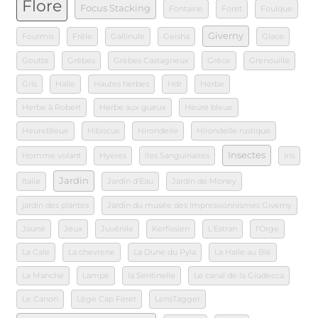
Flore
Focus Stacking
Fontaine
Foret
Foulque
Giverny
Fourmis
Frêle
Gallinule
Geisha
Glace
Goutte
Grèbes
Grèbes Castagneux
Grèce
Grenouille
Gris
Halle
Hautes herbes
Hdr
Herbe
Herbe à Robert
Herbe aux gueux
Heure bleue
HeureBleue
Hibiscus
Hirondelle
Hirondelle rustique
Insectes
Homme volant
Hyeres
Iles Sanguinaires
Iris
Jardin
Italie
Jardin d'Eau
Jardin de Money
jardin des plantes
Jardin du musée des Impressionnismes Giverny
Jaune
Jeux
Juvénile
Kerfissien
L'Estran
l'Orge
La Cale
La chevrerie
La Dune du Pyla
La Halle au Blé
La Manche
Lampe
la Sentinelle
Le canal de la Giudecca
Le Canon
Lège Cap Feret
LensTagger