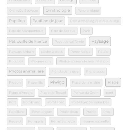
Ombellifères
Oostende
Orchidee
Ornithologie
Orchidée Sauvage
Panoramique
Papillon
Papillon de jour
Parc Archéologique du Colisée
Parc de Marquenterre
Parc de Sceaux
Paris
Paysage
Patrouille de France
Pavot de californie
Paysage Urbain
pêche à pieds
Perce Neige
Pétale
Phoques
Phoques gris
Photos ancien site avec Piwigo
Photos animalière
Piéride de la rave
Pieris rapae
Piwigo
Plage
Pigeon
Pissenlits
Place de la mairie
Plage d'Argent
Plage de Trestel
Pointe du Groin
pont
Port
Port-Blanc
Port-Lligat
Port-Lligat Salvador Dali
PortBlanc
Pose longue
Poule d'eau
Prairie
Proxi
Regard
Remparts
Rémy Sarhette
réserve naturelle