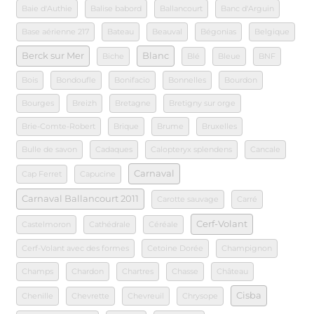
Baie d'Authie
Balise babord
Ballancourt
Banc d'Arguin
Base aérienne 217
Bateau
Beauval
Bégonias
Belgique
Berck sur Mer
Blanc
Biche
Blé
Bleue
BNF
Bois
Bondoufle
Bonifacio
Bonnelles
Bourdon
Bourges
Breizh
Bretagne
Bretigny sur orge
Brie-Comte-Robert
Brique
Brume
Bruxelles
Bulle de savon
Cadaques
Calopteryx splendens
Cancale
Carnaval
Cap Ferret
Capucine
Carnaval Ballancourt 2011
Carotte sauvage
Carré
Cerf-Volant
Castelmoron
Cathédrale
Céréale
Cerf-Volant avec des formes
Cetoine Dorée
Champignon
Champs
Chardon
Chartres
Chasse
Château
Cisba
Chenille
Chevrette
Chevreuil
Chrysope