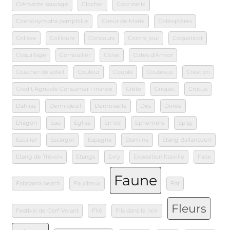
Clématite sauvage
Clocher
Coccinelle
Coenonympha pamphilus
Coeur de Marie
Coléoptères
Colisee
Collioure
Concours
Contre jour
Coquelicot
Coquillage
Cornouiller
Corse
Cotes d'Armor
Coucher de soleil
Couleur
Couple
Couteaux
Création
Crédit Agricole Consumer Finance
Crête
Criquet
Crocus
Dahlias
Demi-deuil
Demoiselle
Dés
Dorée
Dragon
Eau
Eglise
En Vol
Ephemere
Episy
Escalier
Escargot
Espagne
Etamine
Etang Ballancourt
Etang de Trévoix
Etangs
Evry
Exposition Itteville
Face
Faune
Falasarna beach
Faucheux
Fdr
Fleurs
Festival de Cerf-Volant
Filé
Fils dans le noir