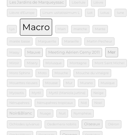
Les Jardins de Marqueyssac
Libellule
Lièvre
Lièvre d'Europe
Linum usitatissimum L
Lot
Lotus
lune
Macro
Lys
Main
manche
Mante
marée basse
Marguerite
Marseille
Martin Pecheur
Mer
Mauve
Meeting Aérien Cerny 2011
Massy
Miroir
Misery
Molusque
Montagne
Mont Saint Michel
Moro Sphinx
Moto
Mouche
Mouche du vinaigre
Mouettes rieuses
Mousse
Mur
Murano
Musique
Myosotis
Myrtil
Myrtil (Maniola jurtina)
Neige
Nénupahres
Nénupahres tropicaux
Nid
Noel
Noir&Blanc
Nuage
Nuit
Nymphéas
Oiseaux
Ochlodes sylvanus
Oedemera nobilis
Oléron
Orange