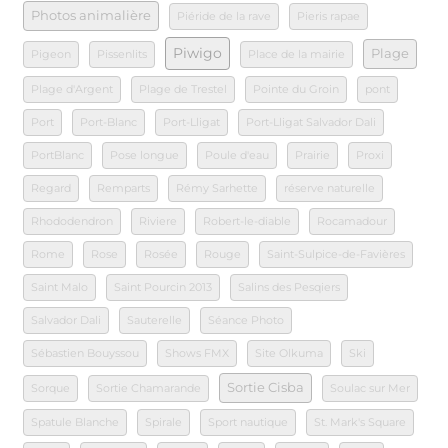
Photos animalière
Piéride de la rave
Pieris rapae
Piwigo
Plage
Pigeon
Pissenlits
Place de la mairie
Plage d'Argent
Plage de Trestel
Pointe du Groin
pont
Port
Port-Blanc
Port-Lligat
Port-Lligat Salvador Dali
PortBlanc
Pose longue
Poule d'eau
Prairie
Proxi
Regard
Remparts
Rémy Sarhette
réserve naturelle
Rhododendron
Riviere
Robert-le-diable
Rocamadour
Rome
Rose
Rosée
Rouge
Saint-Sulpice-de-Favières
Saint Malo
Saint Pourcin 2013
Salins des Pesqiers
Salvador Dali
Sauterelle
Séance Photo
Sébastien Bouyssou
Shows FMX
Site Olkuma
Ski
Sortie Cisba
Sorque
Sortie Chamarande
Soulac sur Mer
Spatule Blanche
Spirale
Sport nautique
St. Mark's Square