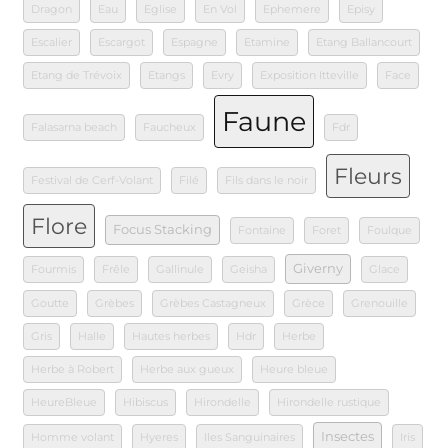
Dragon
Eau
Eglise
En Vol
Ephemere
Episy
Escalier
Escargot
Espagne
Etamine
Etang Ballancourt
Etang de Trévoix
Etangs
Evry
Exposition Itteville
Face
Faune
Falasarna beach
Faucheux
Fdr
Fleurs
Festival de Cerf-Volant
Filé
Fils dans le noir
Flore
Focus Stacking
Fontaine
Foret
Foulque
Giverny
Fourmis
Frêle
Gallinule
Geisha
Glace
Goutte
Grèbes
Grèbes Castagneux
Grèce
Grenouille
Gris
Halle
Hautes herbes
Hdr
Herbe
Herbe à Robert
Herbe aux gueux
Heure bleue
HeureBleue
Hibiscus
Hirondelle
Hirondelle rustique
Insectes
Homme volant
Hyeres
Iles Sanguinaires
Iris