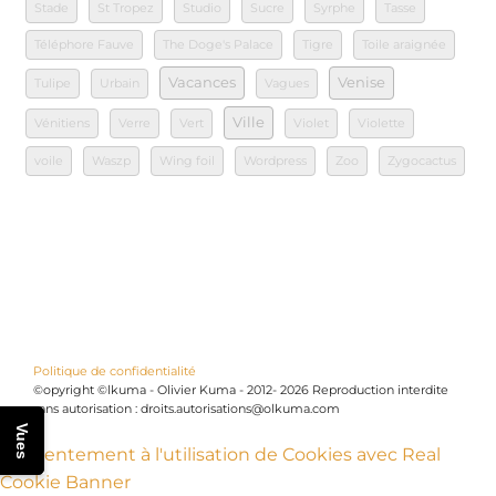
Stade
St Tropez
Studio
Sucre
Syrphe
Tasse
Téléphore Fauve
The Doge's Palace
Tigre
Toile araignée
Vacances
Venise
Tulipe
Urbain
Vagues
Ville
Vénitiens
Verre
Vert
Violet
Violette
voile
Waszp
Wing foil
Wordpress
Zoo
Zygocactus
Politique de confidentialité
©opyright ©lkuma - Olivier Kuma - 2012- 2026 Reproduction interdite
sans autorisation : droits.autorisations@olkuma.com
Vues
Consentement à l'utilisation de Cookies avec Real
Cookie Banner