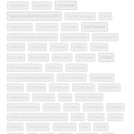
Carnaval
Cap Ferret
Capucine
Carnaval Ballancourt 2011
Carotte sauvage
Carré
Cerf-Volant
Castelmoron
Cathédrale
Céréale
Cerf-Volant avec des formes
Cetoine Dorée
Champignon
Champs
Chardon
Chartres
Chasse
Château
Cisba
Chenille
Chevrette
Chevreuil
Chrysope
Clématite sauvage
Clocher
Coccinelle
Coenonympha pamphilus
Coeur de Marie
Coléoptères
Colisee
Collioure
Concours
Contre jour
Coquelicot
Coquillage
Cornouiller
Corse
Cotes d'Armor
Coucher de soleil
Couleur
Couple
Couteaux
Création
Crédit Agricole Consumer Finance
Crête
Criquet
Crocus
Dahlias
Demi-deuil
Demoiselle
Dés
Dorée