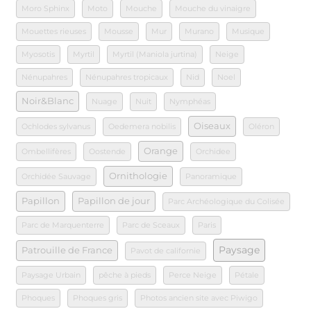
Moro Sphinx
Moto
Mouche
Mouche du vinaigre
Mouettes rieuses
Mousse
Mur
Murano
Musique
Myosotis
Myrtil
Myrtil (Maniola jurtina)
Neige
Nénupahres
Nénupahres tropicaux
Nid
Noel
Noir&Blanc
Nuage
Nuit
Nymphéas
Oiseaux
Ochlodes sylvanus
Oedemera nobilis
Oléron
Orange
Ombellifères
Oostende
Orchidee
Ornithologie
Orchidée Sauvage
Panoramique
Papillon
Papillon de jour
Parc Archéologique du Colisée
Parc de Marquenterre
Parc de Sceaux
Paris
Paysage
Patrouille de France
Pavot de californie
Paysage Urbain
pêche à pieds
Perce Neige
Pétale
Phoques
Phoques gris
Photos ancien site avec Piwigo