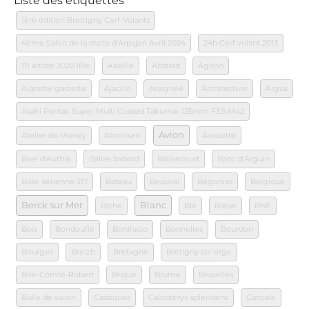
Liste des étiquettes
1ère édition Bretrigny Cerf-Volants
4ème Salon de la moto d'Arpajon Avril 2024
24h Cerf volant 2013
111 artiste 2020 lille
Abeille
Abstrait
Agrion
Aigrette garzette
Ajaccio
Araignée
Architecture
Argus
Asahi Pentax Super Multi Coated Takumar 135mm F3.5 M42
Avion
Atelier de Money
Atomium
Avocette
Baie d'Authie
Balise babord
Ballancourt
Banc d'Arguin
Base aérienne 217
Bateau
Beauval
Bégonias
Belgique
Berck sur Mer
Blanc
Biche
Blé
Bleue
BNF
Bois
Bondoufle
Bonifacio
Bonnelles
Bourdon
Bourges
Breizh
Bretagne
Bretigny sur orge
Brie-Comte-Robert
Brique
Brume
Bruxelles
Bulle de savon
Cadaques
Calopteryx splendens
Cancale