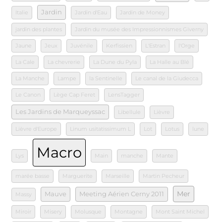
Jardin
Italie
Jardin d'Eau
Jardin de Money
jardin des plantes
Jardin du musée des Impressionnismes Giverny
Jaune
Jeux
Juvénile
Kerfissien
L'Estran
l'Orge
La Cale
La chevrerie
La Dune du Pyla
La Halle au Blé
La Manche
Lampe
la Sentinelle
Le canal de la Giudecca
Le Canon
Lège Cap Feret
LensTagger
Les Jardins de Marqueyssac
Libellule
Lièvre
Lièvre d'Europe
Linum usitatissimum L
Lot
Lotus
lune
Macro
Lys
Main
manche
Mante
marée basse
Marguerite
Marseille
Martin Pecheur
Mer
Mauve
Meeting Aérien Cerny 2011
Massy
Miroir
Misery
Molusque
Montagne
Mont Saint Michel