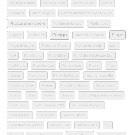
Paysage Urbain
pêche à pieds
Perce Neige
Pétale
Phoques
Phoques gris
Photos ancien site avec Piwigo
Photos animalière
Piéride de la rave
Pieris rapae
Piwigo
Plage
Pigeon
Pissenlits
Place de la mairie
Plage d'Argent
Plage de Trestel
Pointe du Groin
pont
Port
Port-Blanc
Port-Lligat
Port-Lligat Salvador Dali
PortBlanc
Pose longue
Poule d'eau
Prairie
Proxi
Regard
Remparts
Rémy Sarhette
réserve naturelle
Rhododendron
Riviere
Robert-le-diable
Rocamadour
Rome
Rose
Rosée
Rouge
Saint-Sulpice-de-Favières
Saint Malo
Saint Pourcin 2013
Salins des Pesqiers
Salvador Dali
Sauterelle
Séance Photo
Sébastien Bouyssou
Shows FMX
Site Olkuma
Ski