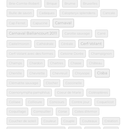
Brie-Comte-Robert
Brique
Brume
Bruxelles
Bulle de savon
Cadaques
Calopteryx splendens
Cancale
Carnaval
Cap Ferret
Capucine
Carnaval Ballancourt 2011
Carotte sauvage
Carré
Cerf-Volant
Castelmoron
Cathédrale
Céréale
Cerf-Volant avec des formes
Cetoine Dorée
Champignon
Champs
Chardon
Chartres
Chasse
Château
Cisba
Chenille
Chevrette
Chevreuil
Chrysope
Clématite sauvage
Clocher
Coccinelle
Coenonympha pamphilus
Coeur de Marie
Coléoptères
Colisee
Collioure
Concours
Contre jour
Coquelicot
Coquillage
Cornouiller
Corse
Cotes d'Armor
Coucher de soleil
Couleur
Couple
Couteaux
Création