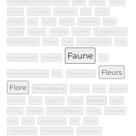
Crédit Agricole Consumer Finance
Crête
Criquet
Crocus
Dahlias
Demi-deuil
Demoiselle
Dés
Dorée
Dragon
Eau
Eglise
En Vol
Ephemere
Episy
Escalier
Escargot
Espagne
Etamine
Etang Ballancourt
Etang de Trévoix
Etangs
Evry
Exposition Itteville
Face
Faune
Falasarna beach
Faucheux
Fdr
Fleurs
Festival de Cerf-Volant
Filé
Fils dans le noir
Flore
Focus Stacking
Fontaine
Foret
Foulque
Giverny
Fourmis
Frêle
Gallinule
Geisha
Glace
Goutte
Grèbes
Grèbes Castagneux
Grèce
Grenouille
Gris
Halle
Hautes herbes
Hdr
Herbe
Herbe à Robert
Herbe aux gueux
Heure bleue