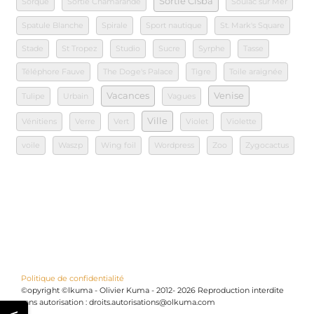
Sortie Cisba
Sorque
Sortie Chamarande
Soulac sur Mer
Spatule Blanche
Spirale
Sport nautique
St. Mark's Square
Stade
St Tropez
Studio
Sucre
Syrphe
Tasse
Téléphore Fauve
The Doge's Palace
Tigre
Toile araignée
Vacances
Venise
Tulipe
Urbain
Vagues
Ville
Vénitiens
Verre
Vert
Violet
Violette
voile
Waszp
Wing foil
Wordpress
Zoo
Zygocactus
Politique de confidentialité
©opyright ©lkuma - Olivier Kuma - 2012- 2026 Reproduction interdite
sans autorisation : droits.autorisations@olkuma.com