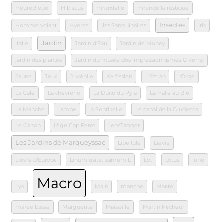
HeureBleue
Hibiscus
Hirondelle
Hirondelle rustique
Insectes
Homme volant
Hyeres
Iles Sanguinaires
Iris
Jardin
Italie
Jardin d'Eau
Jardin de Money
jardin des plantes
Jardin du musée des Impressionnismes Giverny
Jaune
Jeux
Juvénile
Kerfissien
L'Estran
l'Orge
La Cale
La chevrerie
La Dune du Pyla
La Halle au Blé
La Manche
Lampe
la Sentinelle
Le canal de la Giudecca
Le Canon
Lège Cap Feret
LensTagger
Les Jardins de Marqueyssac
Libellule
Lièvre
Lièvre d'Europe
Linum usitatissimum L
Lot
Lotus
lune
Macro
Lys
Main
manche
Mante
marée basse
Marguerite
Marseille
Martin Pecheur