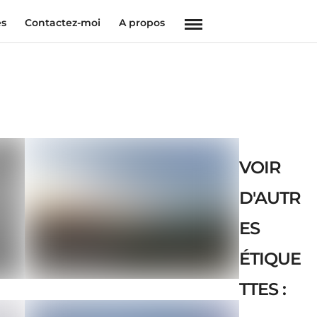
es
Contactez-moi
A propos
VOIR
D'AUTR
ES
ÉTIQUE
TTES :