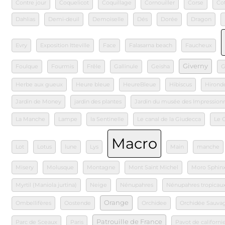
Contre jour
Coquelicot
Coquillage
Cornouiller
Corse
Co
Dahlias
Demi-deuil
Demoiselle
Dés
Dorée
Dragon
Evry
Exposition Itteville
Face
Falasarna beach
Faucheux
Giverny
Foulque
Fourmis
Frêle
Gallinule
Geisha
G
Herbe aux gueux
Heure bleue
HeureBleue
Hibiscus
Hironde
Jardin de Money
jardin des plantes
Jardin du musée des Impression
La Manche
Lampe
la Sentinelle
Le canal de la Giudecca
Le 
Macro
Lot
Lotus
lune
Lys
Main
manche
Misery
Molusque
Montagne
Mont Saint Michel
Moro Sphin
Myrtil (Maniola jurtina)
Neige
Nénupahres
Nénupahres tropicau
Orange
Ombellifères
Oostende
Orchidee
Orchidée Sauva
Patrouille de France
Parc de Sceaux
Paris
Pavot de californi