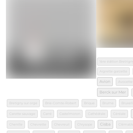
1ère édition Bretrign
Aigrette garzette
Avion
Avocette
Berck sur Mer
Bretigny sur orge
Brie-Comte-Robert
Brique
Brume
Bruxell
Carotte sauvage
Carré
Castelmoron
Cathédrale
Céréale
Cisba
Chenille
Chevrette
Chevreuil
Chrysope
Clématit