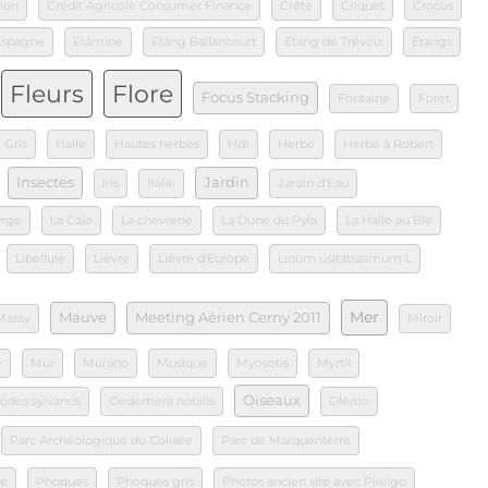
ion
Crédit Agricole Consumer Finance
Crête
Criquet
Crocus
Espagne
Etamine
Etang Ballancourt
Etang de Trévoix
Etangs
Fleurs
Flore
Focus Stacking
Fontaine
Foret
Gris
Halle
Hautes herbes
Hdr
Herbe
Herbe à Robert
Insectes
Jardin
Iris
Italie
Jardin d'Eau
Orge
La Cale
La chevrerie
La Dune du Pyla
La Halle au Blé
Libellule
Lièvre
Lièvre d'Europe
Linum usitatissimum L
Mer
Mauve
Meeting Aérien Cerny 2011
Massy
Miroir
e
Mur
Murano
Musique
Myosotis
Myrtil
Oiseaux
odes sylvanus
Oedemera nobilis
Oléron
Parc Archéologique du Colisée
Parc de Marquenterre
le
Phoques
Phoques gris
Photos ancien site avec Piwigo