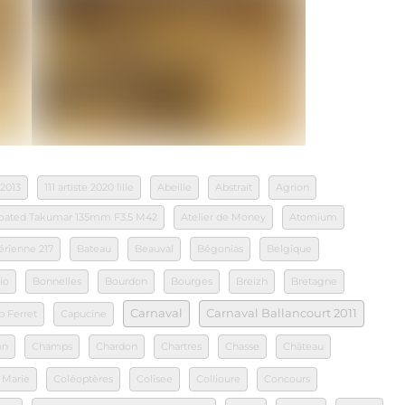
 2013
111 artiste 2020 lille
Abeille
Abstrait
Agrion
 Coated Takumar 135mm F3.5 M42
Atelier de Money
Atomium
érienne 217
Bateau
Beauval
Bégonias
Belgique
io
Bonnelles
Bourdon
Bourges
Breizh
Bretagne
Carnaval
Carnaval Ballancourt 2011
p Ferret
Capucine
on
Champs
Chardon
Chartres
Chasse
Château
 Marie
Coléoptères
Colisee
Collioure
Concours