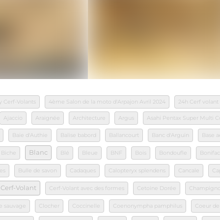
y Cerf-Volants
4ème Salon de la moto d'Arpajon Avril 2024
24h Cerf volant
Ajaccio
Araignée
Architecture
Argus
Asahi Pentax Super Multi
Baie d'Authie
Balise babord
Ballancourt
Banc d'Arguin
Base a
Blanc
Biche
Blé
Bleue
BNF
Bois
Bondoufle
Bonifac
es
Bulle de savon
Cadaques
Calopteryx splendens
Cancale
Ca
Cerf-Volant
Cerf-Volant avec des formes
Cetoine Dorée
Champign
e sauvage
Clocher
Coccinelle
Coenonympha pamphilus
Coeur de