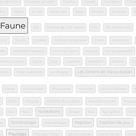
tes d'Armor
Coucher de soleil
Couleur
Couple
Couteaux
Créat
Eau
Eglise
En Vol
Ephemere
Episy
Escalier
Escargot
Faune
Fdr
Festival de Cerf-Volant
Filé
Fils dans le noir
lace
Goutte
Grèbes
Grèbes Castagneux
Grèce
Grenouille
lle
Hirondelle rustique
Homme volant
Hyeres
Iles Sanguinaires
nismes Giverny
Jaune
Jeux
Juvénile
Kerfissien
L'Estran
l'
Les Jardins de Marqueyssac
Canon
Lège Cap Feret
LensTagger
Mante
marée basse
Marguerite
Marseille
Martin Pecheur
x
Moto
Mouche
Mouche du vinaigre
Mouettes rieuses
Mouss
Noir&Blanc
x
Nid
Noel
Nuage
Nuit
Nymphéas
Ochl
Ornithologie
Papillon
Papillon de jour
ge
Panoramique
Paysage
e
Paysage Urbain
pêche à pieds
Perce Neige
Péta