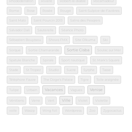
Rhododendron
Riviere
Robert-le-diable
Rocamadour
Rome
Rose
Rosée
Rouge
Saint-Sulpice-de-Favières
Saint Malo
Saint Pourcin 2013
Salins des Pesqiers
Salvador Dali
Sauterelle
Séance Photo
Sébastien Bouyssou
Shows FMX
Site Olkuma
Ski
Sortie Cisba
Sorque
Sortie Chamarande
Soulac sur Mer
Spatule Blanche
Spirale
Sport nautique
St. Mark's Square
Stade
St Tropez
Studio
Sucre
Syrphe
Tasse
Téléphore Fauve
The Doge's Palace
Tigre
Toile araignée
Vacances
Venise
Tulipe
Urbain
Vagues
Ville
Vénitiens
Verre
Vert
Violet
Violette
voile
Waszp
Wing foil
Wordpress
Zoo
Zygocactus