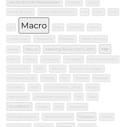
Les Jardins de Marqueyssac
Libellule
Lièvre
Lièvre d'Europe
Linum usitatissimum L
Lot
Lotus
lune
Macro
Lys
Main
manche
Mante
marée basse
Marguerite
Marseille
Martin Pecheur
Mer
Mauve
Meeting Aérien Cerny 2011
Massy
Miroir
Misery
Molusque
Montagne
Mont Saint Michel
Moro Sphinx
Moto
Mouche
Mouche du vinaigre
Mouettes rieuses
Mousse
Mur
Murano
Musique
Myosotis
Myrtil
Myrtil (Maniola jurtina)
Neige
Nénupahres
Nénupahres tropicaux
Nid
Noel
Noir&Blanc
Nuage
Nuit
Nymphéas
Oiseaux
Ochlodes sylvanus
Oedemera nobilis
Oléron
Orange