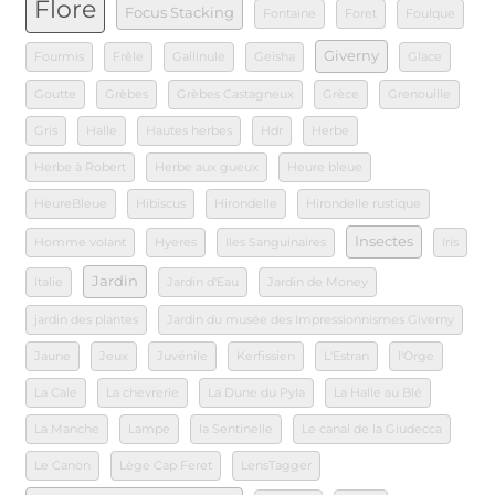
Flore
Focus Stacking
Fontaine
Foret
Foulque
Giverny
Fourmis
Frêle
Gallinule
Geisha
Glace
Goutte
Grèbes
Grèbes Castagneux
Grèce
Grenouille
Gris
Halle
Hautes herbes
Hdr
Herbe
Herbe à Robert
Herbe aux gueux
Heure bleue
HeureBleue
Hibiscus
Hirondelle
Hirondelle rustique
Insectes
Homme volant
Hyeres
Iles Sanguinaires
Iris
Jardin
Italie
Jardin d'Eau
Jardin de Money
jardin des plantes
Jardin du musée des Impressionnismes Giverny
Jaune
Jeux
Juvénile
Kerfissien
L'Estran
l'Orge
La Cale
La chevrerie
La Dune du Pyla
La Halle au Blé
La Manche
Lampe
la Sentinelle
Le canal de la Giudecca
Le Canon
Lège Cap Feret
LensTagger