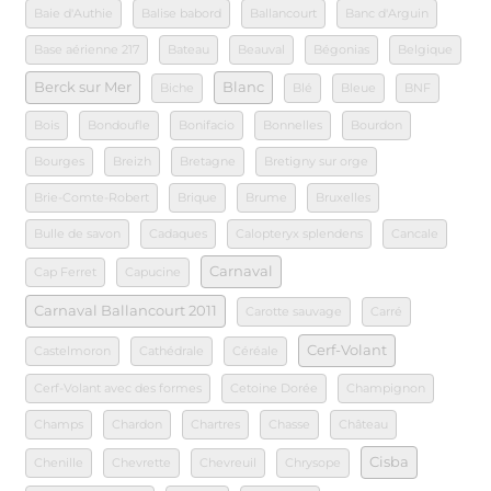
Baie d'Authie
Balise babord
Ballancourt
Banc d'Arguin
Base aérienne 217
Bateau
Beauval
Bégonias
Belgique
Berck sur Mer
Blanc
Biche
Blé
Bleue
BNF
Bois
Bondoufle
Bonifacio
Bonnelles
Bourdon
Bourges
Breizh
Bretagne
Bretigny sur orge
Brie-Comte-Robert
Brique
Brume
Bruxelles
Bulle de savon
Cadaques
Calopteryx splendens
Cancale
Carnaval
Cap Ferret
Capucine
Carnaval Ballancourt 2011
Carotte sauvage
Carré
Cerf-Volant
Castelmoron
Cathédrale
Céréale
Cerf-Volant avec des formes
Cetoine Dorée
Champignon
Champs
Chardon
Chartres
Chasse
Château
Cisba
Chenille
Chevrette
Chevreuil
Chrysope