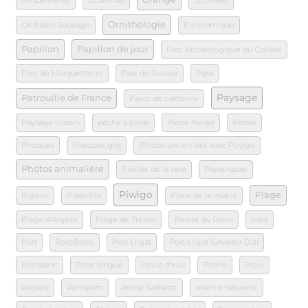
Ombellifères
Oostende
Orchidee
Ornithologie
Orchidée Sauvage
Panoramique
Papillon
Papillon de jour
Parc Archéologique du Colisée
Parc de Marquenterre
Parc de Sceaux
Paris
Paysage
Patrouille de France
Pavot de californie
Paysage Urbain
pêche à pieds
Perce Neige
Pétale
Phoques
Phoques gris
Photos ancien site avec Piwigo
Photos animalière
Piéride de la rave
Pieris rapae
Piwigo
Plage
Pigeon
Pissenlits
Place de la mairie
Plage d'Argent
Plage de Trestel
Pointe du Groin
pont
Port
Port-Blanc
Port-Lligat
Port-Lligat Salvador Dali
PortBlanc
Pose longue
Poule d'eau
Prairie
Proxi
Regard
Remparts
Rémy Sarhette
réserve naturelle