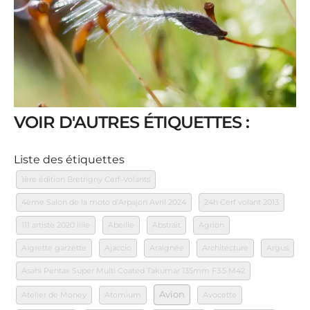
VOIR D'AUTRES ÉTIQUETTES :
Liste des étiquettes
1ère édition Bretrigny Cerf-Volants
4ème Salon de la moto d'Arpajon Avril 2024
24h Cerf volant 2013
111 artiste 2020 lille
Abeille
Abstrait
Agrion
Aigrette garzette
Ajaccio
Araignée
Architecture
Argus
Asahi Pentax Super Multi Coated Takumar 135mm F3.5 M42
Avion
Atelier de Money
Atomium
Avocette