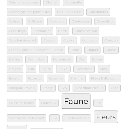
Clématite sauvage
Clocher
Coccinelle
Coenonympha pamphilus
Coeur de Marie
Coléoptères
Colisee
Collioure
Concours
Contre jour
Coquelicot
Coquillage
Cornouiller
Corse
Cotes d'Armor
Coucher de soleil
Couleur
Couple
Couteaux
Création
Crédit Agricole Consumer Finance
Crête
Criquet
Crocus
Dahlias
Demi-deuil
Demoiselle
Dés
Dorée
Dragon
Eau
Eglise
En Vol
Ephemere
Episy
Escalier
Escargot
Espagne
Etamine
Etang Ballancourt
Etang de Trévoix
Etangs
Evry
Exposition Itteville
Face
Faune
Falasarna beach
Faucheux
Fdr
Fleurs
Festival de Cerf-Volant
Filé
Fils dans le noir