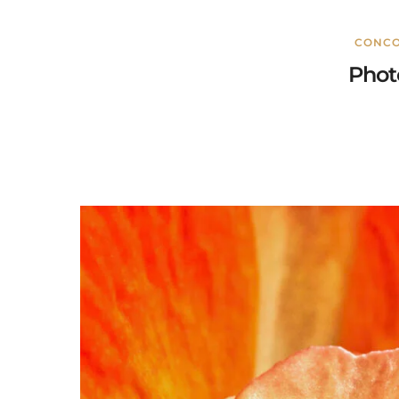
CONC
Phot