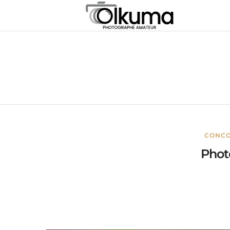
CONC
Phot