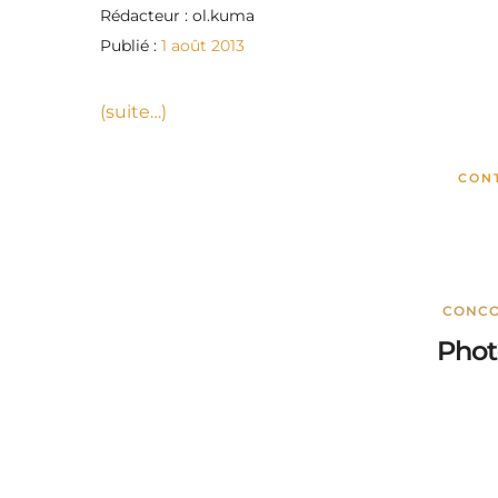
Rédacteur : ol.kuma
Publié :
1 août 2013
(suite…)
CON
CONC
Phot